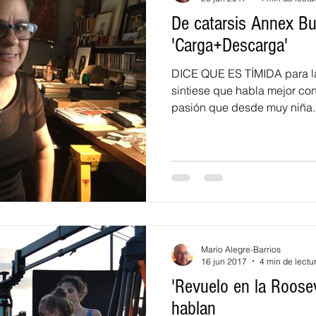
De catarsis Annex B
'Carga+Descarga'
DICE QUE ES TÍMIDA para las
sintiese que habla mejor con
pasión que desde muy niña..
Mario Alegre-Barrios
16 jun 2017
4 min de lectu
'Revuelo en la Roosev
hablan