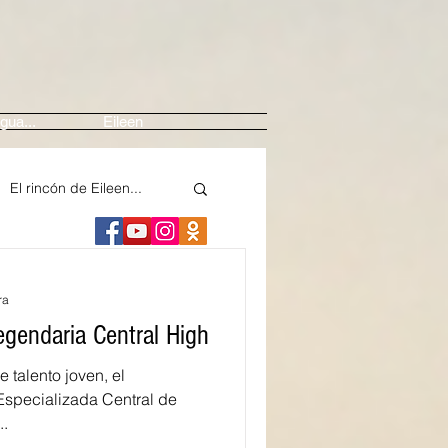
gua...
Eileen
El rincón de Eileen...
ne
Arte
ra
egendaria Central High
edios
 talento joven, el
Especializada Central de
..
nte
Festival Casals