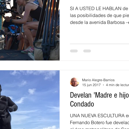
SI A USTED LE HABLAN de “l
las posibilidades de que pi
desde la avenida Barbosa –e
Mario Alegre-Barrios
15 jun 2017
4 min de lectu
Develan 'Madre e hijo
Condado
UNA NUEVA ESCULTURA en 
Fernando Botero fue develad