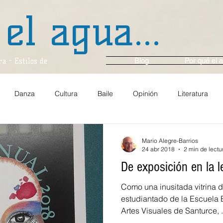
 el agua...
Blog
Por qué el a
a - Estilos de
Danza
Cultura
Baile
Opinión
Literatura
anza y Ballet
Música
En Voz Alta...
Entrevista
Ci
Mario Alegre-Barrios
24 abr 2018
2 min de lectu
De exposición en la l
Comunidad
Gastronomía
Arte y Cultura
Multim
Como una inusitada vitrina de
estudiantado de la Escuela 
Artes Visuales de Santurce, .
Espejo
Viajes
En el momento
Crónica
Ambie