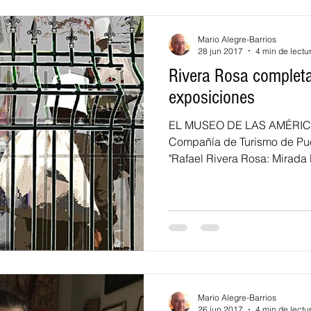
Mario Alegre-Barrios
28 jun 2017
4 min de lectu
Rivera Rosa completa 
exposiciones
EL MUSEO DE LAS AMÉRICAS 
Compañía de Turismo de Pue
"Rafael Rivera Rosa: Mirada E
Mario Alegre-Barrios
26 jun 2017
4 min de lectu