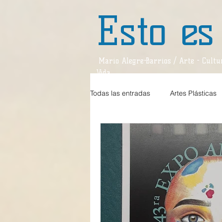
Esto es
Mario Alegre-Barrios / Arte - Cultur
Vida
Todas las entradas
Artes Plásticas
Estilos de Vida
Teatro
D
Teatro / Reseña
Divagaciones
Música / Crítica
Sociedad