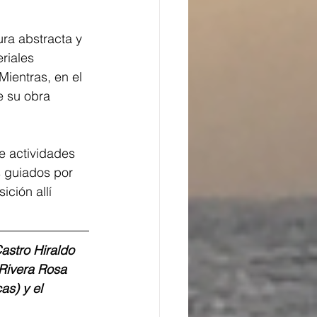
ra abstracta y 
riales 
ientras, en el 
e su obra 
 actividades 
s guiados por 
ición allí 
astro Hiraldo 
 Rivera Rosa 
as) y el 