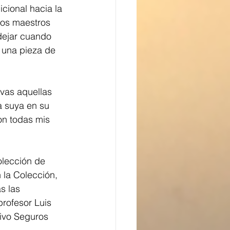
icional hacia la 
los maestros 
dejar cuando 
 una pieza de 
ivas aquellas 
a suya en su 
on todas mis 
olección de 
 la Colección, 
s las 
profesor Luis 
ivo Seguros 