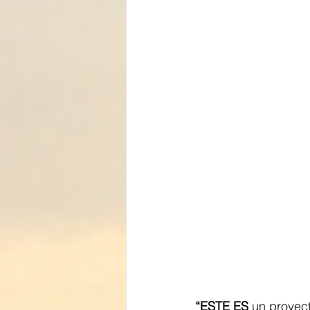
“ESTE ES 
un proyect