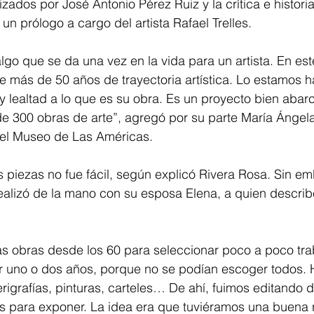
izados por José Antonio Pérez Ruiz y la crítica e histori
un prólogo a cargo del artista Rafael Trelles.
algo que se da una vez en la vida para un artista. En est
 más de 50 años de trayectoria artística. Lo estamos 
lealtad a lo que es su obra. Es un proyecto bien abarc
 300 obras de arte”, agregó por su parte María Ángela 
 del Museo de Las Américas.
 piezas no fue fácil, según explicó Rivera Rosa. Sin em
realizó de la mano con su esposa Elena, a quien descri
as obras desde los 60 para seleccionar poco a poco tra
r uno o dos años, porque no se podían escoger todos. 
rigrafías, pinturas, carteles… De ahí, fuimos editando 
 para exponer. La idea era que tuviéramos una buena 