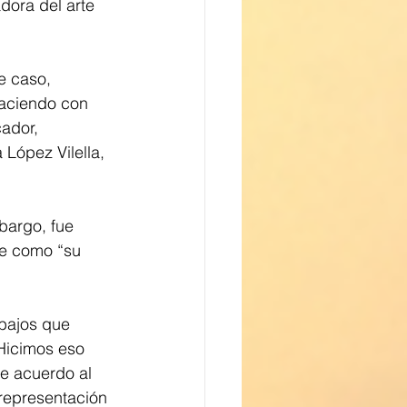
adora del arte 
e caso, 
haciendo con 
ador, 
López Vilella, 
bargo, fue 
be como “su 
bajos que 
Hicimos eso 
de acuerdo al 
representación 