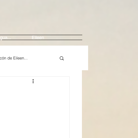
gua...
Eileen
ncón de Eileen...
Arte
Música / Crítica
In Memoriam