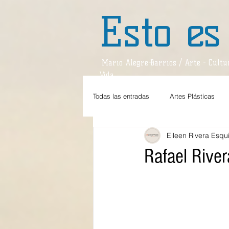
Esto es
Mario Alegre-Barrios / Arte - Cultur
Vida
Todas las entradas
Artes Plásticas
Eileen Rivera Esqui
Estilos de Vida
Teatro
Dan
Rafael Rive
Teatro / Reseña
Divagaciones
Sociedad
Espejo
Viajes