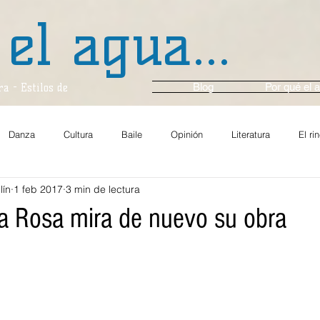
 el agua...
Blog
Por qué el a
a - Estilos de
Danza
Cultura
Baile
Opinión
Literatura
El ri
lín
1 feb 2017
3 min de lectura
za y Ballet
Música
En Voz Alta...
Entrevista
Cine
ra Rosa mira de nuevo su obra
Comunidad
Gastronomía
Arte y Cultura
Multimedios
En el momento
Crónica
Ambiente
Festival Casals