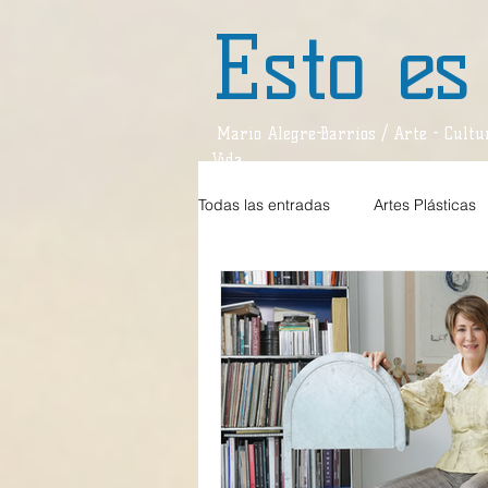
Esto es
Mario Alegre-Barrios / Arte - Cultur
Vida
Todas las entradas
Artes Plásticas
Estilos de Vida
Teatro
D
Teatro / Reseña
Divagaciones
Música / Crítica
Sociedad