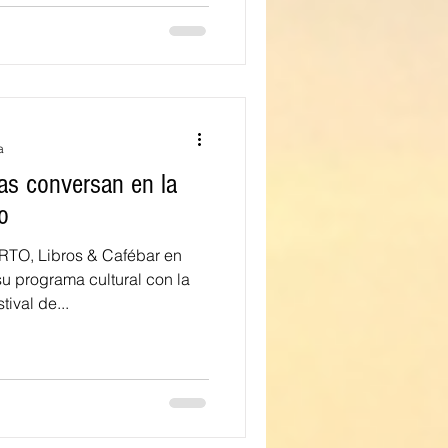
a
tas conversan en la
o
O, Libros & Cafébar en
u programa cultural con la
ival de...