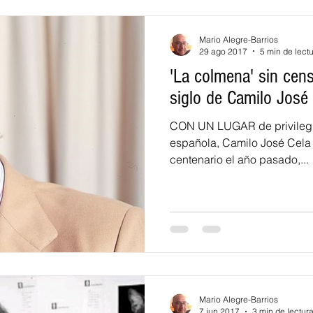
Mario Alegre-Barrios
29 ago 2017
5 min de lect
'La colmena' sin cens
siglo de Camilo José
CON UN LUGAR de privilegio 
española, Camilo José Cela 
centenario el año pasado,...
Mario Alegre-Barrios
7 jun 2017
3 min de lectur