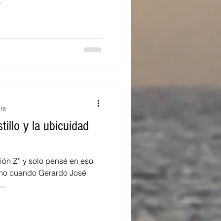
.
ura
illo y la ubicuidad
n Z” y solo pensé en eso
a, no cuando Gerardo José
..