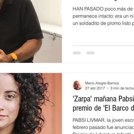
HAN PASADO poco más de se
permanece intacto: era un n
un soldadito de plomo listo p
Mario Alegre-Barrios
27 abr 2017
3 min de lectu
'Zarpa' mañana Pabsi
premio de 'El Barco 
PABSI LIVMAR, la joven escri
febrero pasado fue anuncia