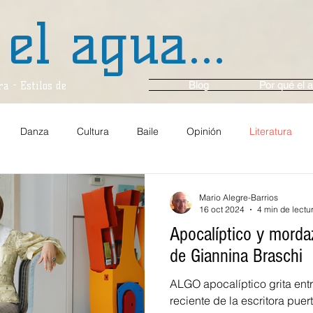
 el agua...
Blog
Por qué el a
a - Estilos de
Danza
Cultura
Baile
Opinión
Literatura
anza y Ballet
Música
En Voz Alta...
Entrevista
Ci
Mario Alegre-Barrios
16 oct 2024
4 min de lectu
Apocalíptico y mordaz
Comunidad
Gastronomía
Arte y Cultura
Multim
de Giannina Braschi
ALGO apocalíptico grita entr
Espejo
Viajes
En el momento
Crónica
Ambie
reciente de la escritora pue