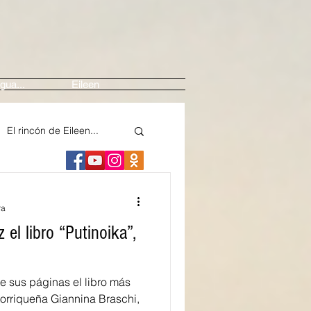
gua...
Eileen
El rincón de Eileen...
ne
Arte
ra
 el libro “Putinoika”,
edios
e sus páginas el libro más
nte
Festival Casals
rtorriqueña Giannina Braschi,