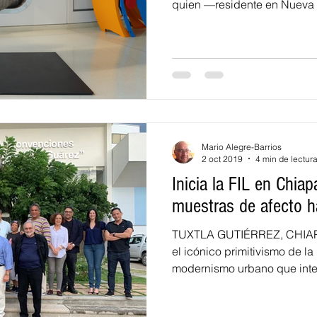
quien —residente en Nueva
años— se presenta hoy miérco
en la Sala Jorge Enjuto (Sal
Humanidades del Recinto de
Universidad de Puerto Rico,
precisamente sobre “Putinoi
inacabable proceso de obse
global que incide p
Mario Alegre-Barrios
2 oct 2019
4 min de lectur
Inicia la FIL en Chia
muestras de afecto h
TUXTLA GUTIÉRREZ, CHIAPA
el icónico primitivismo de la
modernismo urbano que inten