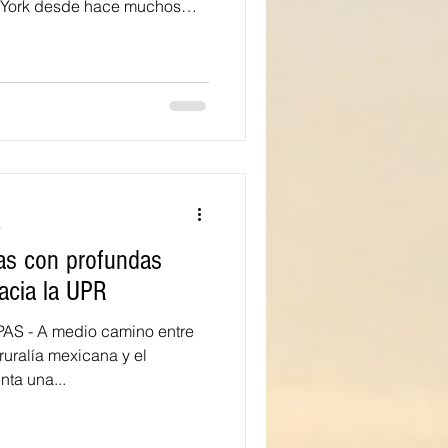
 York desde hace muchos
les a partir de la 10 a.m.
a A) de la Facultad de
 Río Piedras de la
 para conversar
ka”, fruto de su inacabado e
rvación de la realidad
a
pas con profundas
acia la UPR
S - A medio camino entre
 ruralía mexicana y el
ta una...