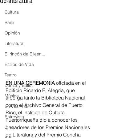
de literatura
Danza
Cultura
Baile
Opinión
Literatura
El rincón de Eileen...
Estilos de Vida
Teatro
EN UNA CEREMONIA
 oficiada en el 
Danza y Ballet
Edificio Ricardo E. Alegría, que 
Música
alberga tanto la Biblioteca Nacional 
como el Archivo General de Puerto 
En Voz Alta...
Rico, el Instituto de Cultura 
Entrevista
Puertorriqueña dio a conocer los 
ganadores de los Premios Nacionales 
Cine
de Literatura y del Premio Concha 
Arte