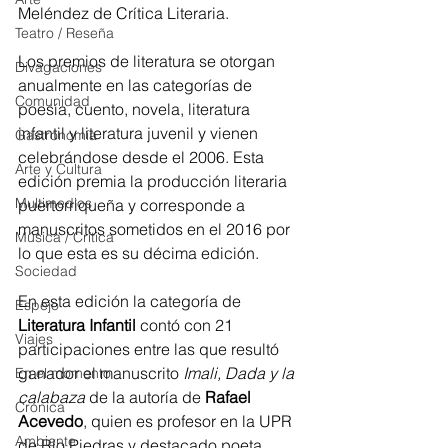
Meléndez de Crítica Literaria.
Teatro / Reseña
Los premios de literatura se otorgan 
Divagaciones
anualmente en las categorías de 
Comunidad
poesía, cuento, novela, literatura 
infantil y literatura juvenil y vienen 
Gastronomía
celebrándose desde el 2006. Esta 
Arte y Cultura
edición premia la producción literaria 
Multimedios
puertorriqueña y corresponde a 
manuscritos sometidos en el 2016 por 
Música / Crítica
lo que esta es su décima edición.
Sociedad
En esta edición la categoría de 
Espejo
Literatura Infantil 
contó con 21 
Viajes
participaciones entre las que resultó 
ganador el manuscrito 
Imali, Dada y la 
En el momento
calabaza
 de la autoría de 
Rafael 
Crónica
Acevedo
, quien es profesor en la UPR 
Ambiente
de Río Piedras y destacado poeta, 