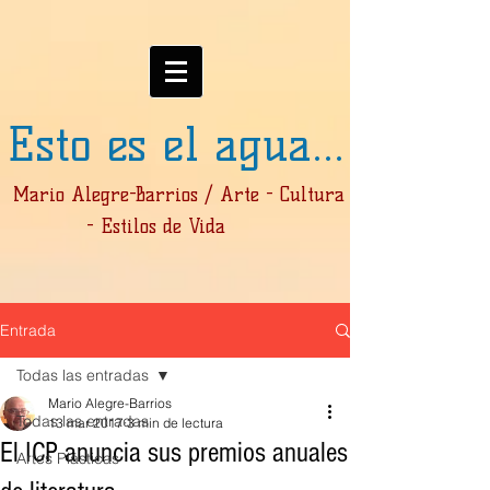
Esto es el agua...
Mario Alegre-Barrios / Arte - Cultura
- Estilos de Vida
Entrada
Todas las entradas
Mario Alegre-Barrios
Todas las entradas
13 mar 2017
3 min de lectura
El ICP anuncia sus premios anuales
Artes Plásticas