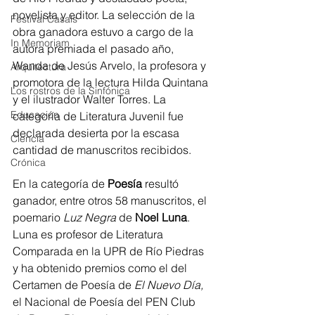
novelista y editor. La selección de la 
Festival Casals
obra ganadora estuvo a cargo de la 
In Memoriam
autora premiada el pasado año, 
Wanda de Jesús Arvelo, la profesora y 
Arquitectura
promotora de la lectura Hilda Quintana 
Los rostros de la Sinfónica
y el ilustrador Walter Torres. La 
Educación
categoría de Literatura Juvenil fue 
declarada desierta por la escasa 
Ciencia
cantidad de manuscritos recibidos.
Crónica
En la categoría de 
Poesía
 resultó 
ganador, entre otros 58 manuscritos, el 
poemario 
Luz Negra 
de 
Noel Luna
. 
Luna es profesor de Literatura 
Comparada en la UPR de Río Piedras 
y ha obtenido premios como el del 
Certamen de Poesía de 
El Nuevo Día,
el Nacional de Poesía del PEN Club 