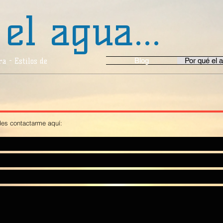
 el agua...
Blog
Por qué el a
a - Estilos de
des contactarme aquí: