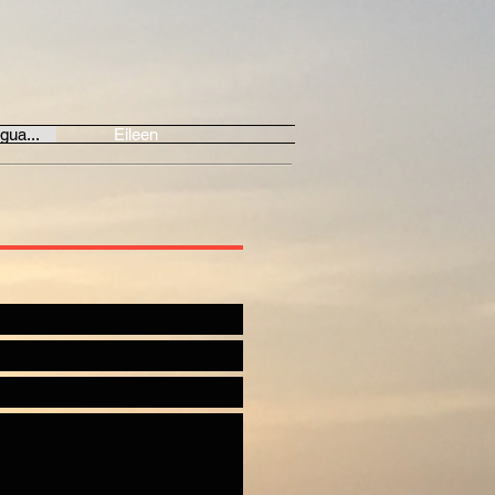
gua...
Eileen