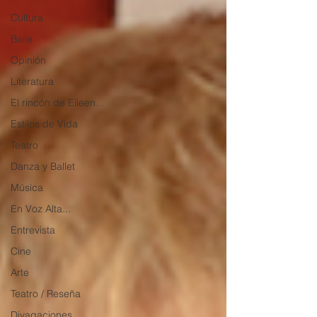
Cultura
Baile
Opinión
Literatura
El rincón de Eileen...
Estilos de Vida
Teatro
Danza y Ballet
Música
En Voz Alta...
Entrevista
Cine
Arte
Teatro / Reseña
Divagaciones