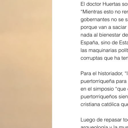
El doctor Huertas so
“Mientras esto no re
gobernantes no se s
porque van a saciar
nada al bienestar d
España, sino de Est
las maquinarias pol
corruptas que ha ten
Para el historiador,
puertorriqueña para f
en el simposio “que 
puertorriqueños siend
cristiana católica q
Luego de repasar tod
arqueología y la muse