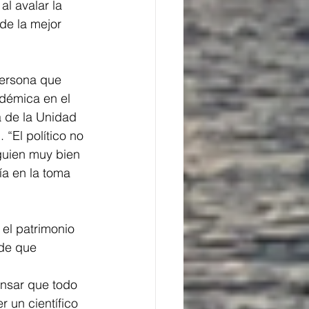
l avalar la 
de la mejor 
persona que 
démica en el 
 de la Unidad 
“El político no 
guien muy bien 
a en la toma 
el patrimonio 
 de que 
nsar que todo 
 un científico 