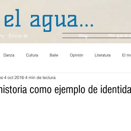
 el agua...
Blog
Por qué el a
a - Estilos de
Danza
Cultura
Baile
Opinión
Literatura
El ri
os
4 oct 2016
4 min de lectura
za y Ballet
Música
En Voz Alta...
Entrevista
Cine
historia como ejemplo de identid
Comunidad
Gastronomía
Arte y Cultura
Multimedios
En el momento
Crónica
Ambiente
Festival Casals