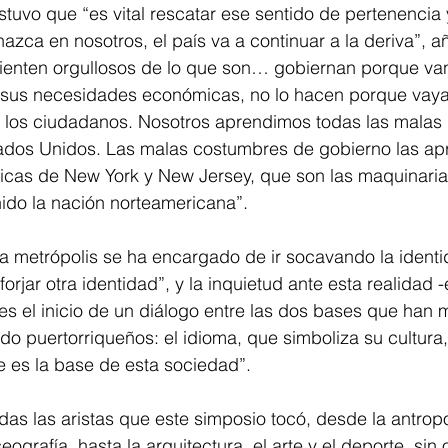
stuvo que “es vital rescatar ese sentido de pertenencia y
nazca en nosotros, el país va a continuar a la deriva”, a
ienten orgullosos de lo que son… gobiernan porque van
 sus necesidades económicas, no lo hacen porque vaya
e los ciudadanos. Nosotros aprendimos todas las malas
ados Unidos. Las malas costumbres de gobierno las ap
íticas de New York y New Jersey, que son las maquinari
ido la nación norteamericana”.
 “la metrópolis se ha encargado de ir socavando la ident
orjar otra identidad”, y la inquietud ante esta realidad -
es el inicio de un diálogo entre las dos bases que han 
o puertorriqueños: el idioma, que simboliza su cultura, y
ue es la base de esta sociedad”. 
as las aristas que este simposio tocó, desde la antropo
ografía, hasta la arquitectura, el arte y el deporte, sin o