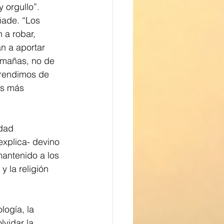
 orgullo”. 
ñade. “Los 
 a robar, 
n a aportar 
 mañas, no de 
rendimos de 
as más 
idad 
explica- devino 
mantenido a los 
 la religión 
logía, la 
lvidar la 