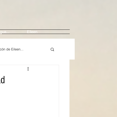
gua...
Eileen
ncón de Eileen...
Arte
ad
Música / Crítica
In Memoriam