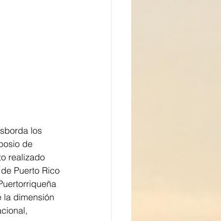
sborda los 
posio de 
to realizado 
 de Puerto Rico 
 Puertorriqueña 
e la dimensión 
cional, 