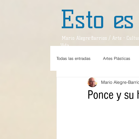
Esto es
Mario Alegre-Barrios / Arte - Cultur
Vida
Todas las entradas
Artes Plásticas
Mario Alegre-Barri
Estilos de Vida
Teatro
Dan
Ponce y su 
Teatro / Reseña
Divagaciones
Sociedad
Espejo
Viajes