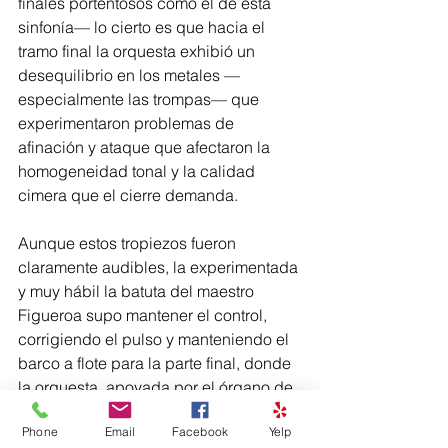
finales portentosos como el de esta 
sinfonía— lo cierto es que hacia el 
tramo final la orquesta exhibió un 
desequilibrio en los metales —
especialmente las trompas— que 
experimentaron problemas de 
afinación y ataque que afectaron la 
homogeneidad tonal y la calidad 
cimera que el cierre demanda. 
Aunque estos tropiezos fueron 
claramente audibles, la experimentada 
y muy hábil la batuta del maestro 
Figueroa supo mantener el control, 
corrigiendo el pulso y manteniendo el 
barco a flote para la parte final, donde 
la orquesta, apoyada por el órgano de 
Mojica, ofreció un cierre potente y no 
Phone
Email
Facebook
Yelp
menos portentoso que —repito— 