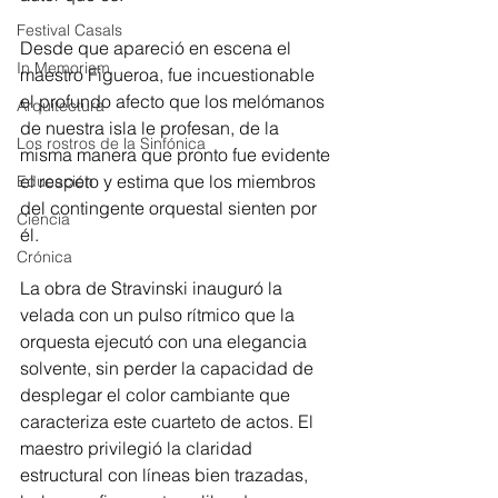
Festival Casals
Desde que apareció en escena el 
In Memoriam
maestro Figueroa, fue incuestionable 
el profundo afecto que los melómanos 
Arquitectura
de nuestra isla le profesan, de la 
Los rostros de la Sinfónica
misma manera que pronto fue evidente 
el respeto y estima que los miembros 
Educación
del contingente orquestal sienten por 
Ciencia
él.
Crónica
La obra de Stravinski inauguró la 
velada con un pulso rítmico que la 
orquesta ejecutó con una elegancia 
solvente, sin perder la capacidad de 
desplegar el color cambiante que 
caracteriza este cuarteto de actos. El 
maestro privilegió la claridad 
estructural con líneas bien trazadas, 