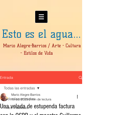
Esto es el agua...
Mario Alegre-Barrios / Arte - Cultura
- Estilos de Vida
Entrada
Todas las entradas
Mario Alegre-Barrios
Todas las entradas
19 oct 2025
3 min de lectura
Una velada de estupenda factura
Artes Plásticas