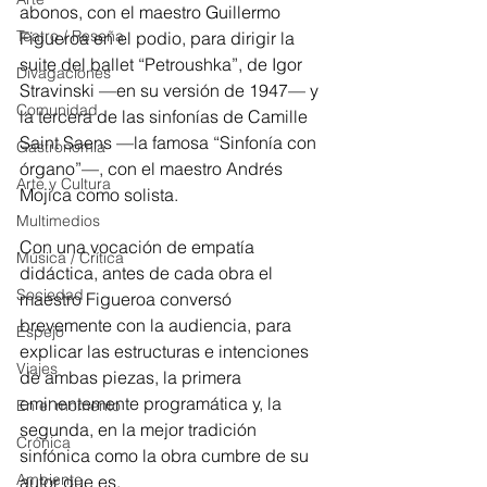
abonos, con el maestro Guillermo 
Teatro / Reseña
Figueroa en el podio, para dirigir la 
suite del ballet “Petroushka”, de Igor 
Divagaciones
Stravinski —en su versión de 1947— y 
Comunidad
la tercera de las sinfonías de Camille 
Saint Saens —la famosa “Sinfonía con 
Gastronomía
órgano”—, con el maestro Andrés 
Arte y Cultura
Mojica como solista.
Multimedios
Con una vocación de empatía 
Música / Crítica
didáctica, antes de cada obra el 
Sociedad
maestro Figueroa conversó 
brevemente con la audiencia, para 
Espejo
explicar las estructuras e intenciones 
Viajes
de ambas piezas, la primera 
eminentemente programática y, la 
En el momento
segunda, en la mejor tradición 
Crónica
sinfónica como la obra cumbre de su 
Ambiente
autor que es.