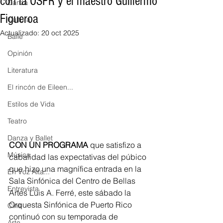
con la OSPR y el maestro Guillermo
Danza
Figueroa
Cultura
Actualizado:
20 oct 2025
Baile
Opinión
Literatura
El rincón de Eileen...
Estilos de Vida
Teatro
Danza y Ballet
CON UN PROGRAMA 
que satisfizo a 
Música
cabalidad las expectativas del púbico 
que hizo una magnífica entrada en la 
En Voz Alta...
Sala Sinfónica del Centro de Bellas 
Entrevista
Artes Luis A. Ferré, este sábado la 
Orquesta Sinfónica de Puerto Rico 
Cine
continuó con su temporada de 
Arte