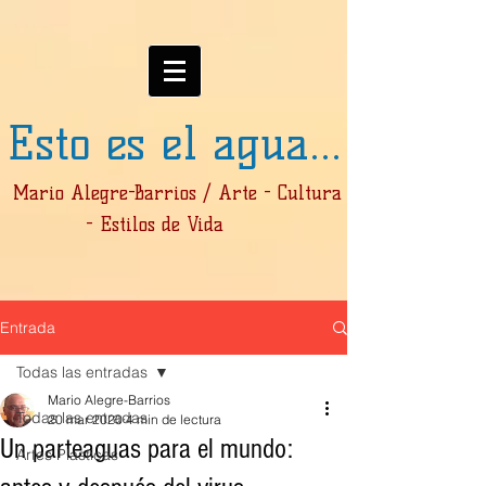
Esto es el agua...
Mario Alegre-Barrios / Arte - Cultura
- Estilos de Vida
Entrada
Todas las entradas
Mario Alegre-Barrios
Todas las entradas
20 mar 2020
4 min de lectura
Un parteaguas para el mundo:
Artes Plásticas