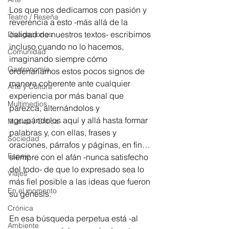
Los que nos dedicamos con pasión y 
Teatro / Reseña
reverencia a esto -más allá de la 
calidad de nuestros textos- escribimos 
Divagaciones
incluso cuando no lo hacemos, 
Comunidad
imaginando siempre cómo 
Gastronomía
ordenaríamos estos pocos signos de 
manera coherente ante cualquier 
Arte y Cultura
experiencia por más banal que 
Multimedios
parezca, alternándolos y 
agrupándolos aquí y allá hasta formar 
Música / Crítica
palabras y, con ellas, frases y 
Sociedad
oraciones, párrafos y páginas, en fin… 
Espejo
siempre con el afán -nunca satisfecho 
del todo- de que lo expresado sea lo 
Viajes
más fiel posible a las ideas que fueron 
En el momento
su génesis.
Crónica
En esa búsqueda perpetua está -al 
Ambiente