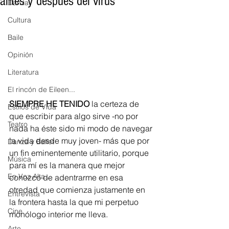
antes y después del virus
Danza
Cultura
Baile
Opinión
Literatura
El rincón de Eileen...
SIEMPRE HE TENIDO
 la certeza de 
Estilos de Vida
que escribir para algo sirve -no por 
Teatro
nada ha éste sido mi modo de navegar 
la vida desde muy joven- más que por 
Danza y Ballet
un fin eminentemente utilitario, porque 
Música
para mí es la manera que mejor 
En Voz Alta...
conozco de adentrarme en esa 
otredad que comienza justamente en 
Entrevista
la frontera hasta la que mi perpetuo 
Cine
monólogo interior me lleva. 
Arte