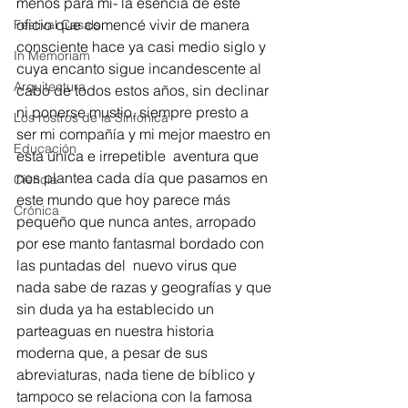
menos para mí- la esencia de este 
oficio que comencé vivir de manera 
Festival Casals
consciente hace ya casi medio siglo y 
In Memoriam
cuya encanto sigue incandescente al 
Arquitectura
cabo de todos estos años, sin declinar 
ni ponerse mustio, siempre presto a 
Los rostros de la Sinfónica
ser mi compañía y mi mejor maestro en 
Educación
esta única e irrepetible  aventura que 
nos plantea cada día que pasamos en 
Ciencia
este mundo que hoy parece más 
Crónica
pequeño que nunca antes, arropado 
por ese manto fantasmal bordado con 
las puntadas del  nuevo virus que 
nada sabe de razas y geografías y que 
sin duda ya ha establecido un 
parteaguas en nuestra historia 
moderna que, a pesar de sus 
abreviaturas, nada tiene de bíblico y 
tampoco se relaciona con la famosa 