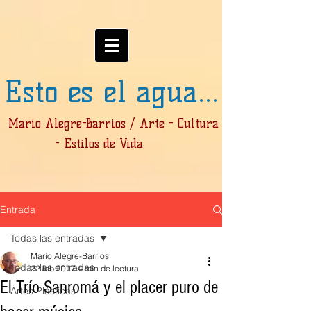
Esto es el agua...
Mario Alegre-Barrios / Arte - Cultura
- Estilos de Vida
Entrada
Todas las entradas
Mario Alegre-Barrios
Todas las entradas
22 feb 2017
4 min de lectura
El Trío Sanromá y el placer puro de
Artes Plásticas