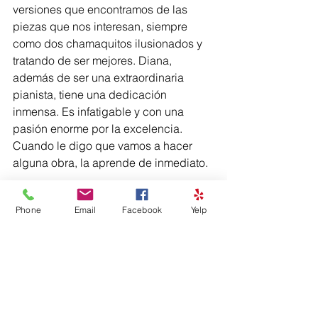
versiones que encontramos de las 
piezas que nos interesan, siempre 
como dos chamaquitos ilusionados y 
tratando de ser mejores. Diana, 
además de ser una extraordinaria 
pianista, tiene una dedicación 
inmensa. Es infatigable y con una 
pasión enorme por la excelencia. 
Cuando le digo que vamos a hacer 
alguna obra, la aprende de inmediato.
–A ambos los respeto y los admiro 
Phone
Email
Facebook
Yelp
mucho –comenta el maestro Rojas–. 
Con el maestro Cabán hubo un ‘clic’ 
de inmediato. Es muy inspirador 
trabajar con él. Tiene una gran 
apertura para escuchar a los demás y 
no descartar sugerencias… eso dice 
mucho de la humildad que todo 