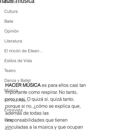
hacer música
Danza
Cultura
Baile
Opinión
Literatura
El rincón de Eileen...
Estilos de Vida
Teatro
Danza y Ballet
HACER MÚSICA
 es para ellos casi tan 
Música
importante como respirar. No tanto, 
pero casi. O quizá sí, quizá tanto, 
En Voz Alta...
porque si no, ¿cómo se explica que, 
Entrevista
además de todas las 
responsabilidades que tienen 
Cine
vinculadas a la música y que ocupan 
Arte