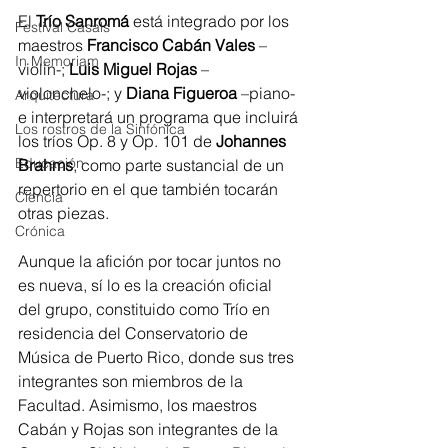
El 
Trío Sanromá
 está integrado por los 
Festival Casals
maestros 
Francisco Cabán Vales
 –
In Memoriam
violín-; 
Luis Miguel Rojas
 –
violonchelo-; y 
Diana Figueroa
 –piano- 
Arquitectura
e interpretará un programa que incluirá 
Los rostros de la Sinfónica
los tríos Op. 8 y Op. 101 de 
Johannes 
Educación
Brahms
, como parte sustancial de un 
repertorio en el que también tocarán 
Ciencia
otras piezas.
Crónica
Aunque la afición por tocar juntos no 
es nueva, sí lo es la creación oficial 
del grupo, constituido como Trío en 
residencia del Conservatorio de 
Música de Puerto Rico, donde sus tres 
integrantes son miembros de la 
Facultad. Asimismo, los maestros 
Cabán y Rojas son integrantes de la 