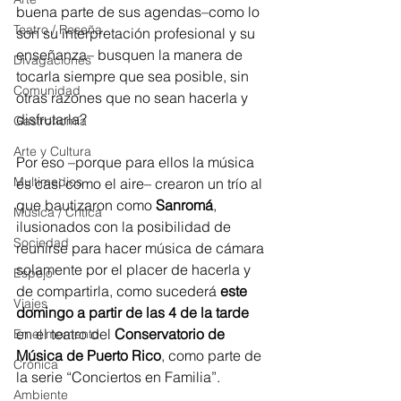
buena parte de sus agendas–como lo 
Teatro / Reseña
son su interpretación profesional y su 
enseñanza– busquen la manera de 
Divagaciones
tocarla siempre que sea posible, sin 
Comunidad
otras razones que no sean hacerla y 
disfrutarla?
Gastronomía
Arte y Cultura
Por eso –porque para ellos la música 
Multimedios
es casi como el aire– crearon un trío al 
que bautizaron como 
Sanromá
, 
Música / Crítica
ilusionados con la posibilidad de 
Sociedad
reunirse para hacer música de cámara 
solamente por el placer de hacerla y 
Espejo
de compartirla, como sucederá 
este 
Viajes
domingo a partir de las 4 de la tarde
en el teatro del 
Conservatorio de 
En el momento
Música de Puerto Rico
, como parte de 
Crónica
la serie “Conciertos en Familia”.
Ambiente