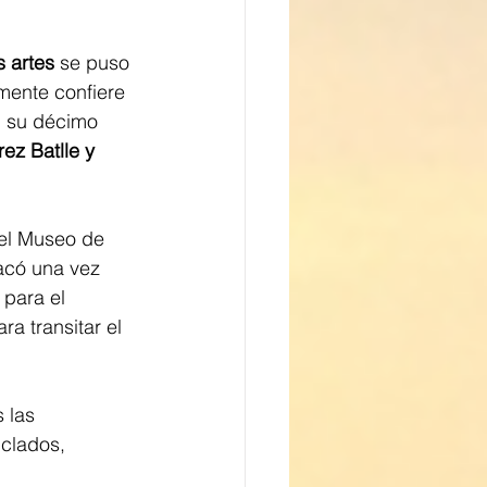
 artes
 se puso 
mente confiere 
n su décimo 
z Batlle y 
 el Museo de 
acó una vez 
para el 
a transitar el 
 las 
iclados, 