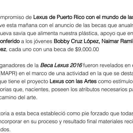
mpromiso de 
Lexus de Puerto Rico con el mundo de las
ve esta mañana con el anuncio de las becas que anual
nueva savia que alimenta nuestra plástica, apoyo que e
conferido
 a los jóvenes 
Bobby Cruz López, Naimar Ramíre
uez
, cada uno con una beca de $9,000.00
ganadores de la 
Beca Lexus 2016
 fueron revelados en
 (MAPR) en el marco de una actividad en la que se dest
ue tiene el proyecto 
Lexus con las Artes 
como estímulo 
orias que, nacientes, poseen los atributos necesarios par
amino del arte.
oria a esta beca estableció como pie forzado que todas
corporar en su proceso y resultado final materiales rec
ados.