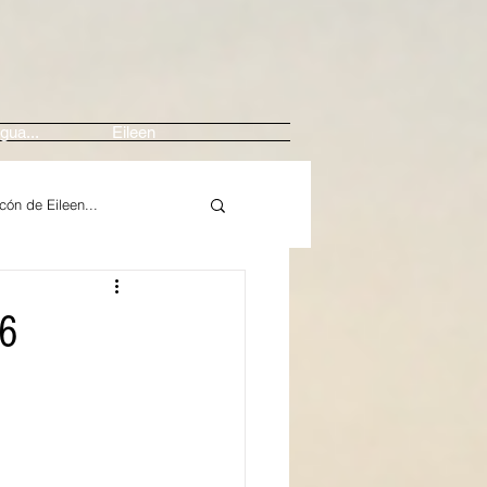
gua...
Eileen
ncón de Eileen...
Arte
16
Música / Crítica
In Memoriam