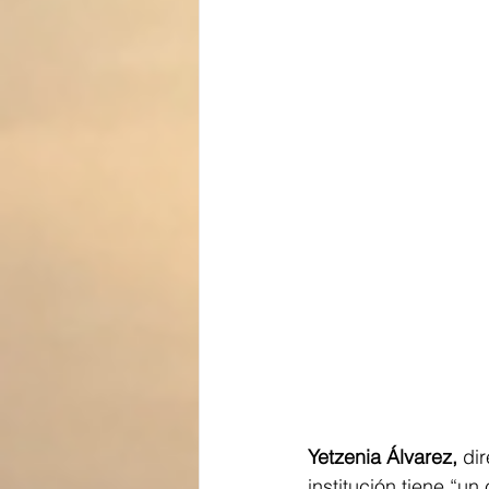
Yetzenia Álvarez,
 di
institución tiene “u