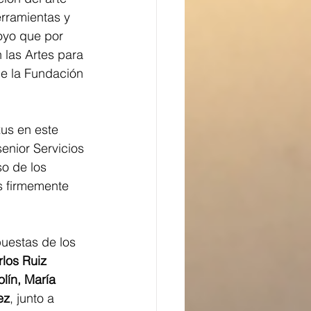
rramientas y 
oyo que por 
las Artes para 
e la Fundación 
us en este 
 senior Servicios 
o de los 
s firmemente 
uestas de los 
los Ruiz 
lín, María 
ez
, junto a 