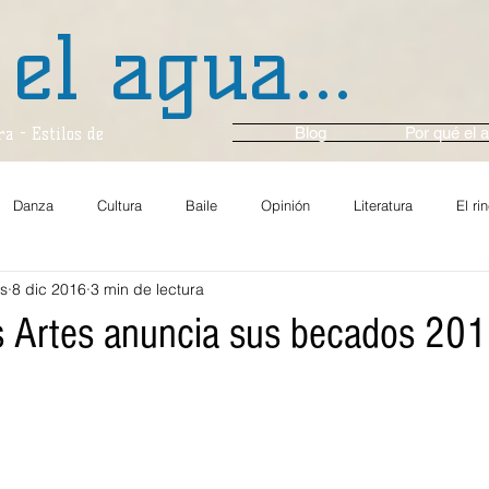
 el agua...
Blog
Por qué el a
a - Estilos de
Danza
Cultura
Baile
Opinión
Literatura
El ri
os
8 dic 2016
3 min de lectura
za y Ballet
Música
En Voz Alta...
Entrevista
Cine
s Artes anuncia sus becados 20
Comunidad
Gastronomía
Arte y Cultura
Multimedios
En el momento
Crónica
Ambiente
Festival Casals