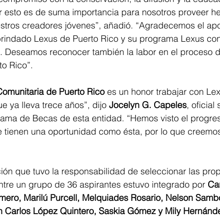
r esto es de suma importancia para nosotros proveer he
stros creadores jóvenes”, añadió. “Agradecemos el ap
brindado Lexus de Puerto Rico y su programa Lexus con 
o. Deseamos reconocer también la labor en el proceso d
to Rico”.
omunitaria de Puerto Rico
 es un honor trabajar con Lex
e ya lleva trece años”, dijo 
Jocelyn G. Capeles
, oficial
rama de Becas de esta entidad. “Hemos visto el progres
ue tienen una oportunidad como ésta, por lo que creemo
ión que tuvo la responsabilidad de seleccionar las prop
tre un grupo de 36 aspirantes estuvo integrado por 
Car
mero, Marilú Purcell, Melquiades Rosario, Nelson Sambo
n Carlos López Quintero, Saskia Gómez y Mily Hernánd