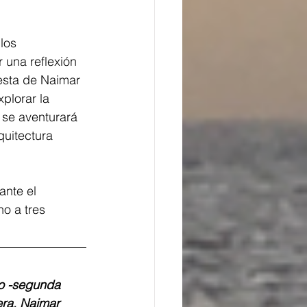
los 
 una reflexión 
esta de Naimar 
plorar la 
 se aventurará 
quitectura 
nte el 
o a tres 
co -segunda 
era, Naimar 