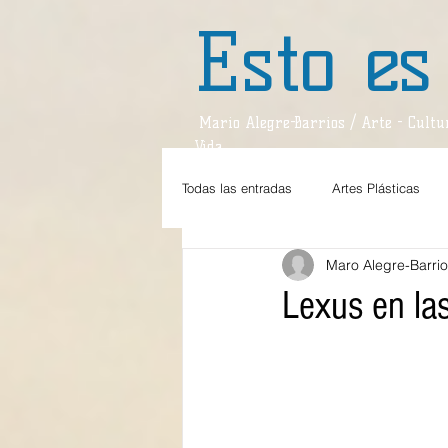
Esto es
Mario Alegre-Barrios / Arte - Cultur
Vida
Todas las entradas
Artes Plásticas
Maro Alegre-Barri
Estilos de Vida
Teatro
Dan
Lexus en la
Teatro / Reseña
Divagaciones
Sociedad
Espejo
Viajes