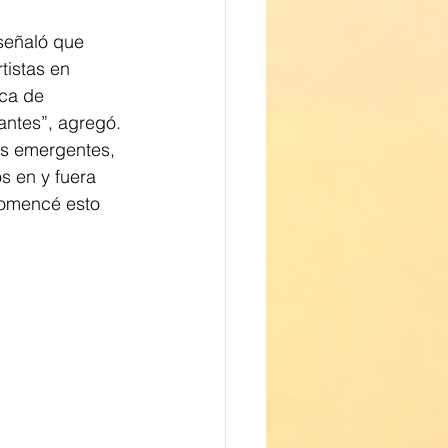
 señaló que 
tistas en 
ica de 
antes”, agregó. 
s emergentes, 
s en y fuera 
comencé esto 