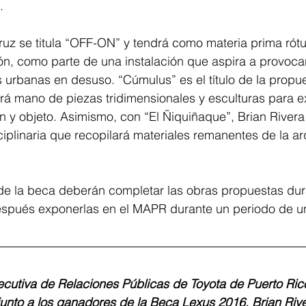
.
uz se titula “OFF-ON” y tendrá como materia prima rótu
n, como parte de una instalación que aspira a provocar
s urbanas en desuso. “Cúmulus” es el título de la propu
á mano de piezas tridimensionales y esculturas para ex
n y objeto. Asimismo, con “El Ñiquiñaque”, Brian Rivera
ciplinaria que recopilará materiales remanentes de la ar
de la beca deberán completar las obras propuestas dura
spués exponerlas en el MAPR durante un periodo de un
ecutiva de Relaciones Públicas de Toyota de Puerto Ri
junto a los ganadores de la Beca Lexus 2016, Brian Riv