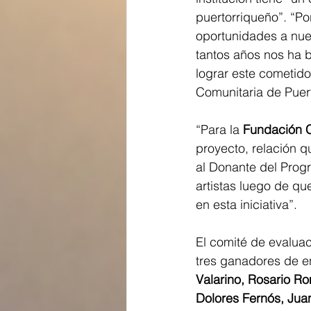
puertorriqueño”. “Po
oportunidades a nue
tantos años nos ha 
lograr este cometid
Comunitaria de Puer
“Para la 
Fundación C
proyecto, relación qu
al Donante del Prog
artistas luego de q
en esta iniciativa”.
El comité de evaluac
tres ganadores de en
Valarino, Rosario Ro
Dolores Fernós, Jua