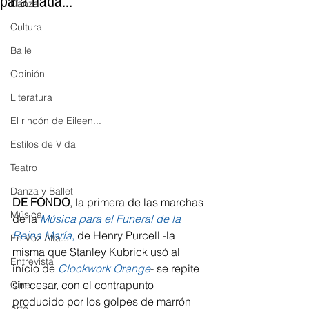
para nada..."
Danza
Cultura
Baile
Opinión
Literatura
El rincón de Eileen...
Estilos de Vida
Teatro
Danza y Ballet
DE FONDO
, la primera de las marchas 
Música
de la 
Música para el Funeral de la 
Reina María
,
 de Henry Purcell -la 
En Voz Alta...
misma que Stanley Kubrick usó al 
Entrevista
inicio de 
Clockwork Orange
- se repite 
sin cesar, con el contrapunto 
Cine
producido por los golpes de marrón 
Arte