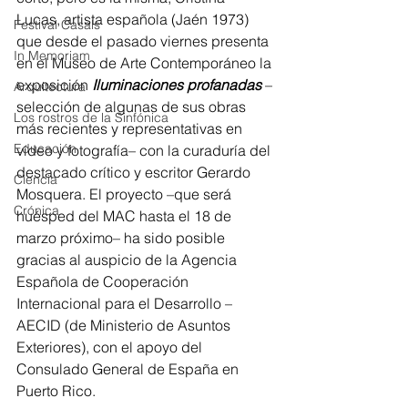
Lucas, artista española (Jaén 1973) 
Festival Casals
que desde el pasado viernes presenta 
In Memoriam
en el Museo de Arte Contemporáneo la 
exposición 
Iluminaciones profanadas
 –
Arquitectura
selección de algunas de sus obras 
Los rostros de la Sinfónica
más recientes y representativas en 
Educación
vídeo y fotografía– con la curaduría del 
destacado crítico y escritor Gerardo 
Ciencia
Mosquera. El proyecto –que será 
Crónica
huésped del MAC hasta el 18 de 
marzo próximo– ha sido posible 
gracias al auspicio de la Agencia 
Española de Cooperación 
Internacional para el Desarrollo – 
AECID (de Ministerio de Asuntos 
Exteriores), con el apoyo del 
Consulado General de España en 
Puerto Rico.