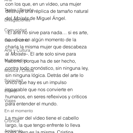
con los que, en un vídeo, una mujer 
Teatro / Reseña
destruye una réplica de tamaño natural 
del 
Moisés
 de Miguel Ángel.
Divagaciones
Comunidad
–El arte no sirve para nada… si es arte, 
no –dice en algún momento de la 
Gastronomía
charla la misma mujer que descabeza 
Arte y Cultura
al 
Moisés
–. El arte solo sirve para 
Multimedios
hacerlo, porque ha de ser hecho, 
contra todo pronóstico, sin ninguna ley, 
Música / Crítica
sin ninguna lógica. Detrás del arte lo 
Sociedad
único que hay es un impulso 
imparable que nos convierte en 
Espejo
humanos, en seres reflexivos y críticos 
Viajes
para entender el mundo.
En el momento
La mujer del vídeo tiene el cabello 
Crónica
largo, la que tengo enfrente lo lleva 
Ambiente
corto, pero es la misma, Cristina 