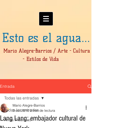
Esto es el agua...
Mario Alegre-Barrios / Arte - Cultura
- Estilos de Vida
Entrada
Todas las entradas
Mario Alegre-Barrios
Todas las entradas
3 oct 2016
2 min de lectura
Lang Lang: embajador cultural de
Artes Plásticas