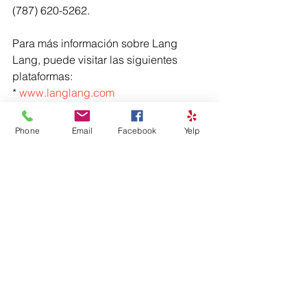
(787) 620-5262.
Para más información sobre Lang 
Lang, puede visitar las siguientes 
plataformas:
* 
www.langlang.com
* 
www.langlangfoundation.org
* 
www.facebook.com/langlangpiano
Phone
Email
Facebook
Yelp
* 
www.twitter.com/lang-lang
#CulturArte
#piano
#música
Música