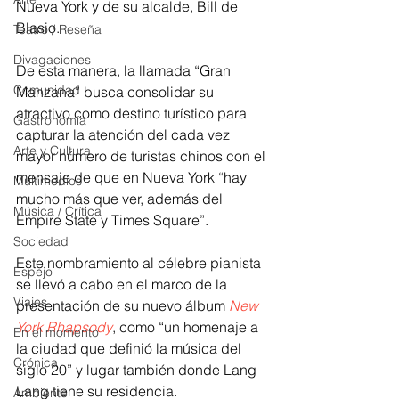
Nueva York y de su alcalde, Bill de 
Blasio.
Teatro / Reseña
Divagaciones
De esta manera, la llamada “Gran 
Comunidad
Manzana” busca consolidar su 
atractivo como destino turístico para 
Gastronomía
capturar la atención del cada vez 
Arte y Cultura
mayor número de turistas chinos con el 
mensaje de que en Nueva York “hay 
Multimedios
mucho más que ver, además del 
Música / Crítica
Empire State y Times Square”.
Sociedad
Este nombramiento al célebre pianista 
Espejo
se llevó a cabo en el marco de la 
Viajes
presentación de su nuevo álbum 
New 
York Rhapsody
, como “un homenaje a 
En el momento
la ciudad que definió la música del 
Crónica
siglo 20” y lugar también donde Lang 
Lang tiene su residencia. 
Ambiente