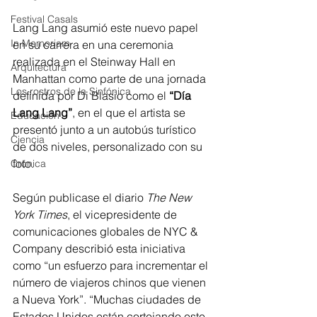
Festival Casals
Lang Lang asumió este nuevo papel 
In Memoriam
en su carrera en una ceremonia 
realizada en el Steinway Hall en 
Arquitectura
Manhattan como parte de una jornada 
Los rostros de la Sinfónica
definida por Di Blasio como el 
“Día 
Lang Lang”
, en el que el artista se 
Educación
presentó junto a un autobús turístico 
Ciencia
de dos niveles, personalizado con su 
foto.
Crónica
Según publicase el diario 
The New 
York Times
, el vicepresidente de 
comunicaciones globales de NYC & 
Company describió esta iniciativa 
como “un esfuerzo para incrementar el 
número de viajeros chinos que vienen 
a Nueva York”. “Muchas ciudades de 
Estados Unidos están cortejando este 