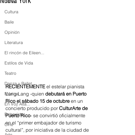
Nueva York
Danza
Cultura
Baile
Opinión
Literatura
El rincón de Eileen...
Estilos de Vida
Teatro
Danza y Ballet
RECIENTEMENTE
 el estelar pianista 
Lang Lang -quien 
debutará en Puerto 
Música
Rico el sábado 15 de octubre
 en un 
En Voz Alta...
concierto producido por 
CulturArte de 
Entrevista
Puerto Rico
- se convirtió oficialmente 
en el “primer embajador de turismo 
Cine
cultural”, por iniciativa de la ciudad de 
Arte