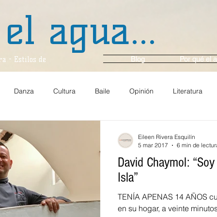
 el agua...
Blog
Por qué el a
a - Estilos de
Danza
Cultura
Baile
Opinión
Literatura
anza y Ballet
Música
En Voz Alta...
Entrevista
Ci
Eileen Rivera Esquilín
5 mar 2017
6 min de lectur
David Chaymol: “Soy
Comunidad
Gastronomía
Arte y Cultura
Multim
Isla”
TENÍA APENAS 14 AÑOS cu
Espejo
Viajes
En el momento
Crónica
Ambie
en su hogar, a veinte minutos