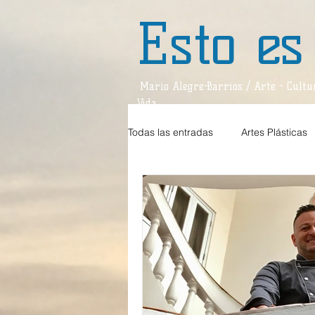
Esto es
Mario Alegre-Barrios / Arte - Cultur
Vida
Todas las entradas
Artes Plásticas
Estilos de Vida
Teatro
D
Teatro / Reseña
Divagaciones
Música / Crítica
Sociedad