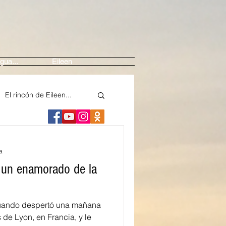
gua...
Eileen
El rincón de Eileen...
ne
Arte
a
 un enamorado de la
edios
ando despertó una mañana
nte
Festival Casals
 de Lyon, en Francia, y le