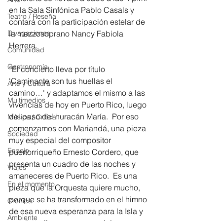
en la Sala Sinfónica Pablo Casals y 
Teatro / Reseña
contará con la participación estelar de 
la mezzosoprano Nancy Fabiola 
Divagaciones
Herrera.
Comunidad
Gastronomía
“El concierto lleva por título 
'Caminante son tus huellas el 
Arte y Cultura
camino…' y adaptamos el mismo a las 
Multimedios
vivencias de hoy en Puerto Rico, luego 
del paso del huracán María.  Por eso 
Música / Crítica
comenzamos con Mariandá, una pieza 
Sociedad
muy especial del compositor 
Espejo
puertorriqueño Ernesto Cordero, que 
presenta un cuadro de las noches y 
Viajes
amaneceres de Puerto Rico.  Es una 
En el momento
pieza que la Orquesta quiere mucho, 
porque se ha transformado en el himno 
Crónica
de esa nueva esperanza para la Isla y 
Ambiente