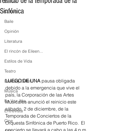
reinicio de la temporada de la
Danza
Sinfónica
Cultura
Baile
Opinión
Literatura
El rincón de Eileen...
Estilos de Vida
Teatro
LUEGO DE UNA
 pausa obligada 
Danza y Ballet
debido a la emergencia que vive el 
Música
país, la Corporación de las Artes 
En Voz Alta...
Musicales anunció el reinicio este 
sábado, 2 de diciembre, de la 
Entrevista
Temporada de Conciertos de la 
Cine
Orquesta Sinfónica de Puerto Rico.  El 
concierto se llevará a cabo a las 4 p.m. 
Arte