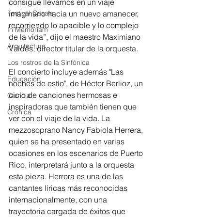
consigue llevarnos en un viaje 
imaginario hacia un nuevo amanecer, 
Festival Casals
recorriendo lo apacible y lo complejo 
In Memoriam
de la vida”, dijo el maestro Maximiano 
Arquitectura
Valdés, director titular de la orquesta.
Los rostros de la Sinfónica
El concierto incluye además "Las 
Educación
noches de estío", de Héctor Berlioz, un 
ciclo de canciones hermosas e 
Ciencia
inspiradoras que también tienen que 
Crónica
ver con el viaje de la vida. La 
mezzosoprano Nancy Fabiola Herrera, 
quien se ha presentado en varias 
ocasiones en los escenarios de Puerto 
Rico, interpretará junto a la orquesta 
esta pieza. Herrera es una de las 
cantantes líricas más reconocidas 
internacionalmente, con una 
trayectoria cargada de éxitos que 