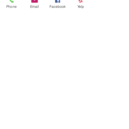
Phone
Email
Facebook
Yelp
#música
#Sinfónica
#Maximiano
Música
Ver todo
Entradas recientes