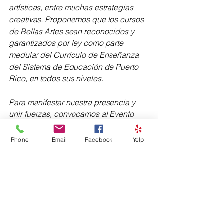
artísticas, entre muchas estrategias 
creativas. Proponemos que los cursos 
de Bellas Artes sean reconocidos y 
garantizados por ley como parte 
medular del Currículo de Enseñanza 
del Sistema de Educación de Puerto 
Rico, en todos sus niveles.
Para manifestar nuestra presencia y 
unir fuerzas, convocamos al Evento 
Verde Luz, una actividad artística 
multidisciplinaria a nivel nacional, el 
Phone
Email
Facebook
Yelp
sábado, 30 de septiembre de 2017. 
Ese día, a las 5 en punto de la tarde, 
se realizarán actos artísticos 
simultáneos y diversos en lugares del 
país para manifestar nuestro reclamo.
Para más información, búscanos en 