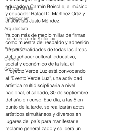
educadora Carmín Boisolie, el músico 
Festival Casals
y educador Rafael D. Martínez Ortiz y 
In Memoriam
el activista Justo Méndez.
Arquitectura
Ya con más de medio millar de firmas 
Los rostros de la Sinfónica
como muestra del respaldo y adhesión 
Educación
de personalidades de todas las áreas 
del quehacer cultural, educativo, 
Ciencia
social y económico de la Isla, el 
Crónica
Proyecto Verde Luz está convocando 
al "Evento Verde Luz", una actividad 
artística multidisciplinaria a nivel 
nacional, el sábado, 30 de septiembre 
del año en curso. Ese día, a las 5 en 
punto de la tarde, se realizarán actos 
artísticos simultáneos y diversos en 
lugares del país para manifestar el 
reclamo generalizado y se leerá un 