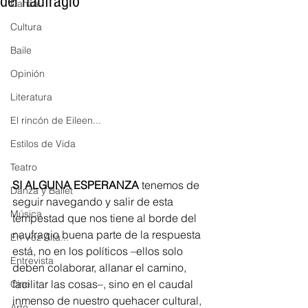
del naufragio
Danza
Cultura
Baile
Opinión
Literatura
El rincón de Eileen...
Estilos de Vida
Teatro
SI ALGUNA ESPERANZA
 tenemos de 
Danza y Ballet
seguir navegando y salir de esta 
Música
tempestad que nos tiene al borde del 
naufragio buena parte de la respuesta 
En Voz Alta...
está, no en los políticos –ellos solo 
Entrevista
deben colaborar, allanar el camino, 
facilitar las cosas–, sino en el caudal 
Cine
inmenso de nuestro quehacer cultural, 
Arte