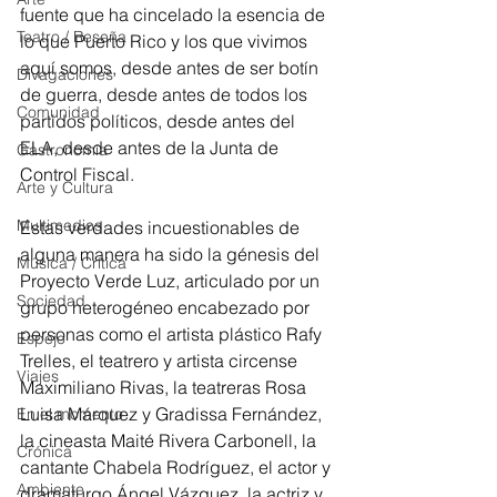
fuente que ha cincelado la esencia de 
Teatro / Reseña
lo que Puerto Rico y los que vivimos 
aquí somos, desde antes de ser botín 
Divagaciones
de guerra, desde antes de todos los 
Comunidad
partidos políticos, desde antes del 
ELA, desde antes de la Junta de 
Gastronomía
Control Fiscal.
Arte y Cultura
Multimedios
Estas verdades incuestionables de 
alguna manera ha sido la génesis del 
Música / Crítica
Proyecto Verde Luz, articulado por un 
Sociedad
grupo heterogéneo encabezado por 
personas como el artista plástico Rafy 
Espejo
Trelles, el teatrero y artista circense 
Viajes
Maximiliano Rivas, la teatreras Rosa 
Luisa Márquez y Gradissa Fernández, 
En el momento
la cineasta Maité Rivera Carbonell, la 
Crónica
cantante Chabela Rodríguez, el actor y 
Ambiente
dramaturgo Ángel Vázquez, la actriz y 