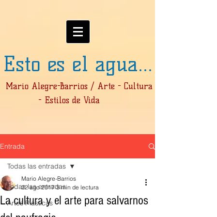
Esto es el agua...
Mario Alegre-Barrios / Arte - Cultura
- Estilos de Vida
Entrada
Todas las entradas
Mario Alegre-Barrios
Todas las entradas
22 ago 2017
3 min de lectura
La cultura y el arte para salvarnos
Artes Plásticas