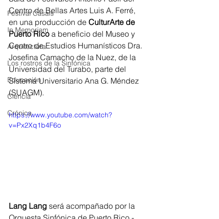
Centro de Bellas Artes Luis A. Ferré, 
Festival Casals
en una producción de 
CulturArte de 
In Memoriam
Puerto Rico
 a beneficio del Museo y 
Centro de Estudios Humanísticos Dra. 
Arquitectura
Josefina Camacho de la Nuez, de la 
Los rostros de la Sinfónica
Universidad del Turabo, parte del 
Educación
Sistema Universitario Ana G. Méndez 
(SUAGM).
Ciencia
Crónica
https://www.youtube.com/watch?
v=Px2Xq1b4F6o
Lang Lang
 será acompañado por la 
Orquesta Sinfónica de Puerto Rico -