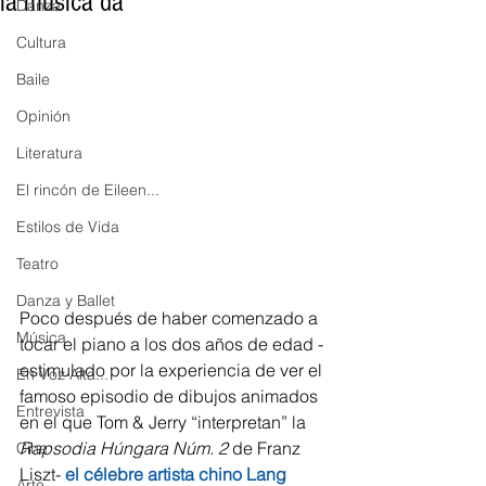
la música da
Danza
Cultura
Baile
Opinión
Literatura
El rincón de Eileen...
Estilos de Vida
Teatro
Danza y Ballet
Poco después de haber comenzado a 
Música
tocar el piano a los dos años de edad -
estimulado por la experiencia de ver el 
En Voz Alta...
famoso episodio de dibujos animados 
Entrevista
en el que Tom & Jerry “interpretan” la 
Rapsodia Húngara Núm. 2
 de Franz 
Cine
Liszt- 
el célebre artista chino Lang 
Arte