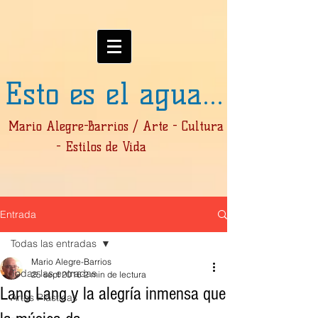
Esto es el agua...
Mario Alegre-Barrios / Arte - Cultura
- Estilos de Vida
Entrada
Todas las entradas
Mario Alegre-Barrios
Todas las entradas
25 sept 2016
2 min de lectura
Lang Lang y la alegría inmensa que
Artes Plásticas