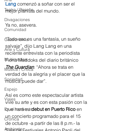
Lang
 comenzó a soñar con ser el 
Teatro / Reseña
mejor pianista del mundo.
Divagaciones
Ya no, asevera. 
Comunidad
“Todo eso es una fantasía, un sueño 
Gastronomía
salvaje”, dijo Lang Lang en una 
Arte y Cultura
reciente entrevista con la periodista 
Multimedios
Fiona Maddoks del diario británico 
The Guardian
. “Ahora se trata en 
Música / Crítica
verdad de la alegría y el placer que la 
Sociedad
música puede dar”.
Espejo
Así es como este espectacular artista 
Viajes
vive su arte y es con esta pasión con la 
que hará su 
debut en Puerto Rico
 en 
En el momento
un concierto programado para el 15 
Crónica
de octubre -a partir de las 8 p.m.- la 
Ambiente
Sala de Festivales Antonio Paoli del 