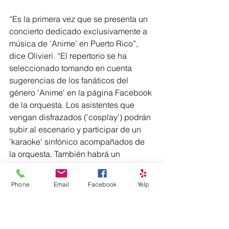
“Es la primera vez que se presenta un 
concierto dedicado exclusivamente a 
música de 'Anime' en Puerto Rico”, 
dice Olivieri. “El repertorio se ha 
seleccionado tomando en cuenta 
sugerencias de los fanáticos del 
género 'Anime' en la página Facebook 
de la orquesta. Los asistentes que 
vengan disfrazados ('cosplay') podrán 
subir al escenario y participar de un 
'karaoke' sinfónico acompañados de 
la orquesta. También habrá un 
concurso de trivia de 'Anime'".
Phone
Email
Facebook
Yelp
Los boletos para este concierto están 
a la venta en el Centro de Bellas Artes 
de Santurce (787-620-4444) 
Ticketcenter (tcpr.com) y 