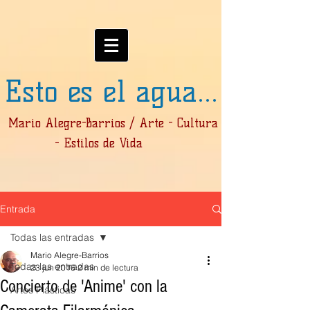
Esto es el agua...
Mario Alegre-Barrios / Arte - Cultura
- Estilos de Vida
Entrada
Todas las entradas
Mario Alegre-Barrios
Todas las entradas
23 jun 2016
2 min de lectura
Concierto de 'Anime' con la
Artes Plásticas