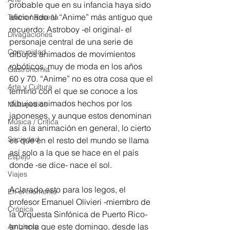
probable que en su infancia haya sido 
aficionado al “Anime” más antiguo que 
Teatro / Reseña
recuerdo: Astroboy -el original- el 
Divagaciones
personaje central de una serie de 
Comunidad
dibujos animados de movimientos 
robóticos, muy de moda en los años 
Gastronomía
60 y 70. “Anime” no es otra cosa que el 
Arte y Cultura
termino con el que se conoce a los 
dibujos animados hechos por los 
Multimedios
japoneses, y aunque estos denominan 
Música / Crítica
así a la animación en general, lo cierto 
Sociedad
es que en el resto del mundo se llama 
así solo a la que se hace en el país 
Espejo
donde -se dice- nace el sol.
Viajes
Aclarado esto para los legos, el 
En el momento
profesor Emanuel Olivieri -miembro de 
Crónica
la Orquesta Sinfónica de Puerto Rico- 
anuncia que este domingo, desde las 
Ambiente