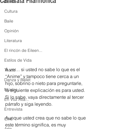
Camerata Filarmónica
Danza
Cultura
Baile
Opinión
Literatura
El rincón de Eileen...
Estilos de Vida
A ver… si usted no sabe lo que es el 
Teatro
“Anime” y tampoco tiene cerca a un 
Danza y Ballet
hijo, sobrino o nieto para preguntarle, 
Música
la siguiente explicación es para usted. 
Si lo sabe, vaya directamente al tercer 
En Voz Alta...
párrafo y siga leyendo.
Entrevista
Aunque usted crea que no sabe lo que 
Cine
este término significa, es muy 
Arte