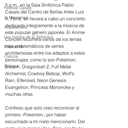
5 p.m., en la Sala Sinfónica Pablo 
Festival Casals
Casals del Centro de Bellas Artes Luis 
In Memoriam
A. Ferré, se llevará a cabo un concierto 
dedicado íntegramente a la música de 
Arquitectura
este popular género japonés. El Anime 
Los rostros de la Sinfónica
Concert recorrerá varios de los temas 
más emblemáticos de series 
Educación
archifamosas entre los adeptos a estos 
Ciencia
personajes, como lo son Pokémon, 
Crónica
Bleach, Dragonball Z, Full Metal 
Alchemist, Cowboy Bebop, Wolf’s 
Rain, Elfenlied, Neon Genesis 
Evangelion, Princess Mononoke y 
muchas otras.
Confieso que solo creo reconocer al 
primero -Pokemón-, por haber 
escuchado a mi nieto mencionarlo. Del 