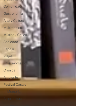
Comunidad
Gastronomía
Arte y Cultura
Multimedios
Música / Crítica
Sociedad
Espejo
Viajes
En el momento
Crónica
Ambiente
Festival Casals
In Memoriam
Arquitectura
Los rostros de la