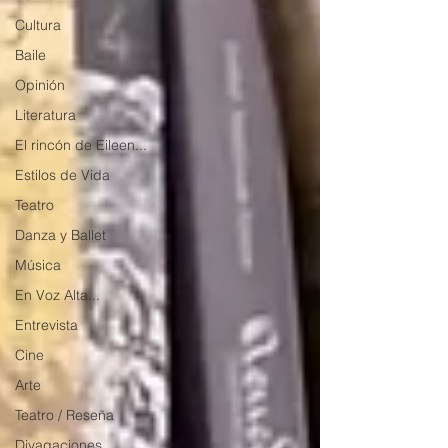
Cultura
Baile
Opinión
Literatura
El rincón de Eileen...
Estilos de Vida
Teatro
Danza y Ballet
Música
En Voz Alta...
Entrevista
Cine
Arte
Teatro / Reseña
Divagaciones