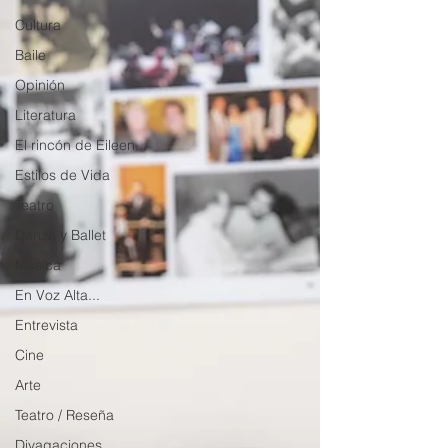
Cultura
Baile
Opinión
Literatura
El rincón de Eileen...
Estilos de Vida
Teatro
Danza y Ballet
Música
En Voz Alta...
Entrevista
Cine
Arte
Teatro / Reseña
Divagaciones