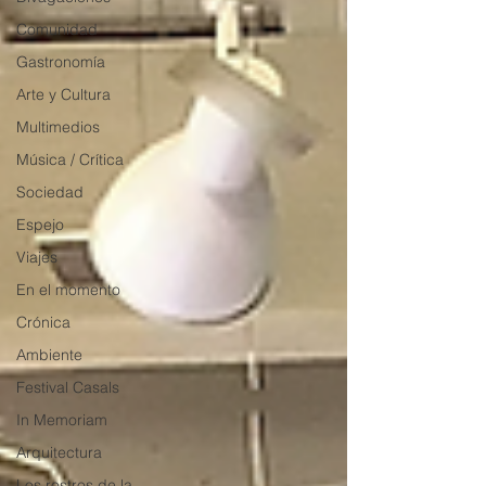
Comunidad
Gastronomía
Arte y Cultura
Multimedios
Música / Crítica
Sociedad
Espejo
Viajes
En el momento
Crónica
Ambiente
Festival Casals
In Memoriam
Arquitectura
Los rostros de la