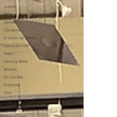
Cultura
Baile
Opinión
Literatura
El rincón de Eileen...
Estilos de Vida
Teatro
Danza y Ballet
Música
En Voz Alta...
Entrevista
Cine
Arte
Teatro / Reseña
Divagaciones