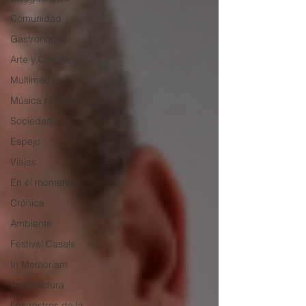
Comunidad
Gastronomía
Arte y Cultura
Multimedios
Música / Crítica
Sociedad
Espejo
Viajes
En el momento
Crónica
Ambiente
Festival Casals
In Memoriam
Arquitectura
Los rostros de la