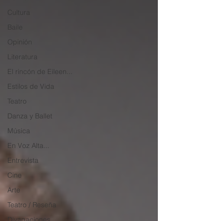
Cultura
Baile
Opinión
Literatura
El rincón de Eileen...
Estilos de Vida
Teatro
Danza y Ballet
Música
En Voz Alta...
Entrevista
Cine
Arte
Teatro / Reseña
Divagaciones