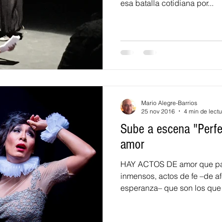
esa batalla cotidiana por...
Mario Alegre-Barrios
25 nov 2016
4 min de lectu
Sube a escena "Perfe
amor
HAY ACTOS DE amor que pa
inmensos, actos de fe –de af
esperanza– que son los que 