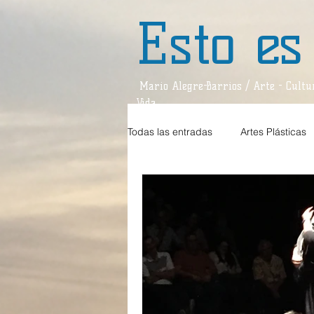
Esto es
Mario Alegre-Barrios / Arte - Cultur
Vida
Todas las entradas
Artes Plásticas
Estilos de Vida
Teatro
D
Teatro / Reseña
Divagaciones
Música / Crítica
Sociedad