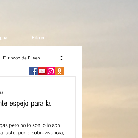
gua...
Eileen
El rincón de Eileen...
ne
Arte
ra
spejo para la
edios
as pero no lo son, o lo son
nte
Festival Casals
a lucha por la sobrevivencia,