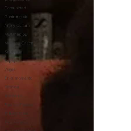
Comunidad
Gastronomía
Arte y Cultura
Multimedios
Música / Crítica
Sociedad
Espejo
Viajes
En el momento
Crónica
Ambiente
Festival Casals
In Memoriam
Arquitectura
Los rostros de la