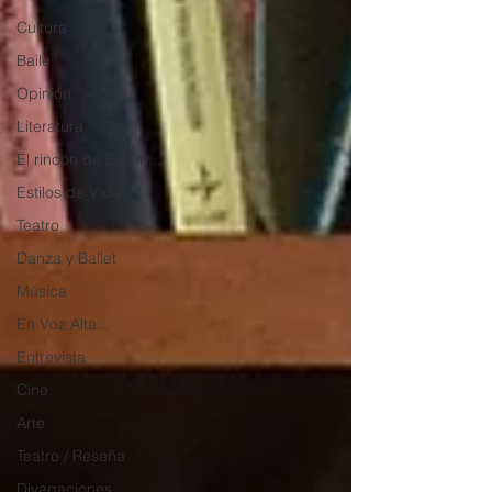
Cultura
Baile
Opinión
Literatura
El rincón de Eileen...
Estilos de Vida
Teatro
Danza y Ballet
Música
En Voz Alta...
Entrevista
Cine
Arte
Teatro / Reseña
Divagaciones