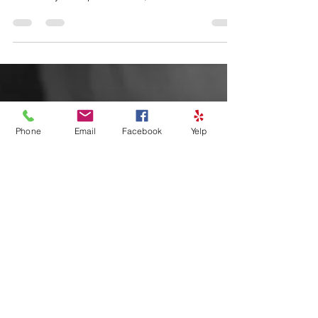
una relación profesional cifrada en la admiración,
el afecto y el respeto mutuos, la...
Phone
Email
Facebook
Yelp