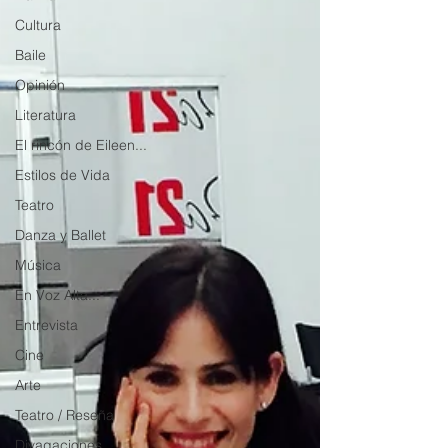
Cultura
Baile
Opinión
Literatura
El rincón de Eileen...
Estilos de Vida
Teatro
Danza y Ballet
Música
En Voz Alta...
Entrevista
Cine
Arte
Teatro / Reseña
Divagaciones