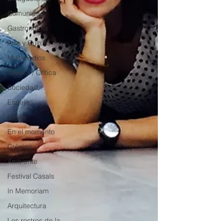
Comunidad
Gastronomía
Arte y Cultura
Multimedios
Música / Crítica
Sociedad
Espejo
Viajes
En el momento
Crónica
Ambiente
Festival Casals
In Memoriam
Arquitectura
Los rostros de la