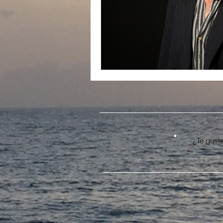
In Memoriam
¿Te gusta