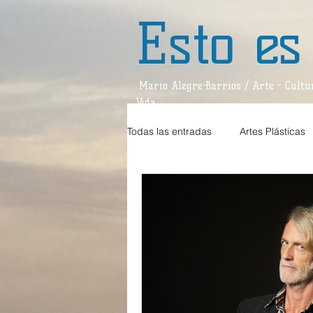
Esto es
Mario Alegre-Barrios / Arte - Cultur
Vida
Todas las entradas
Artes Plásticas
Estilos de Vida
Teatro
D
Teatro / Reseña
Divagaciones
Música / Crítica
Sociedad