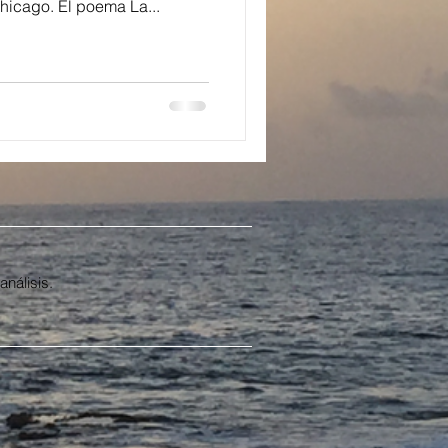
hicago. El poema La...
análisis.