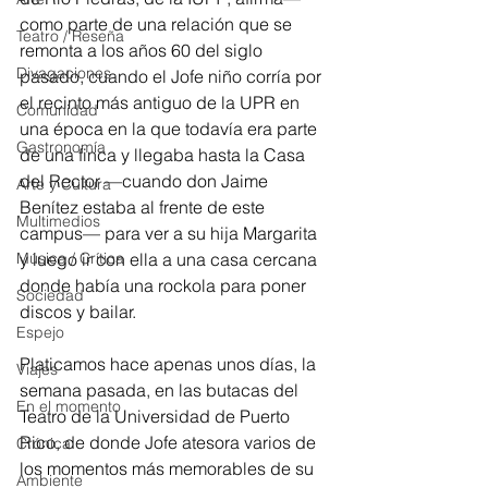
como parte de una relación que se 
Teatro / Reseña
remonta a los años 60 del siglo 
Divagaciones
pasado, cuando el Jofe niño corría por 
el recinto más antiguo de la UPR en 
Comunidad
una época en la que todavía era parte 
Gastronomía
de una finca y llegaba hasta la Casa 
del Rector —cuando don Jaime 
Arte y Cultura
Benítez estaba al frente de este 
Multimedios
campus— para ver a su hija Margarita 
Música / Crítica
y luego ir con ella a una casa cercana 
donde había una rockola para poner 
Sociedad
discos y bailar. 
Espejo
Platicamos hace apenas unos días, la 
Viajes
semana pasada, en las butacas del 
En el momento
Teatro de la Universidad de Puerto 
Rico, de donde Jofe atesora varios de 
Crónica
los momentos más memorables de su 
Ambiente