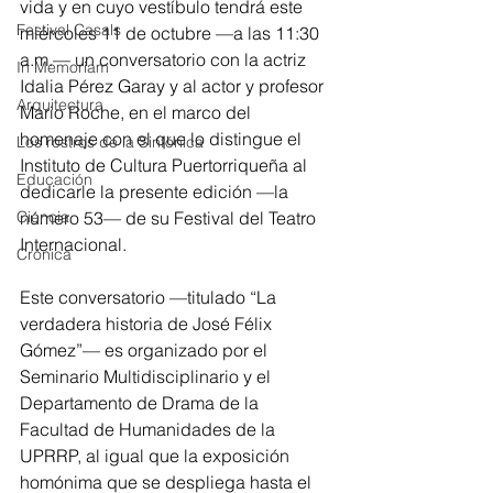
vida y en cuyo vestíbulo tendrá este 
Festival Casals
miércoles 11 de octubre —a las 11:30 
a.m.— un conversatorio con la actriz 
In Memoriam
Idalia Pérez Garay y al actor y profesor 
Arquitectura
Mario Roche, en el marco del 
homenaje con el que lo distingue el 
Los rostros de la Sinfónica
Instituto de Cultura Puertorriqueña al 
Educación
dedicarle la presente edición —la 
Ciencia
número 53— de su Festival del Teatro 
Internacional. 
Crónica
Este conversatorio —titulado “La 
verdadera historia de José Félix 
Gómez”— es organizado por el 
Seminario Multidisciplinario y el 
Departamento de Drama de la 
Facultad de Humanidades de la 
UPRRP, al igual que la exposición 
homónima que se despliega hasta el 