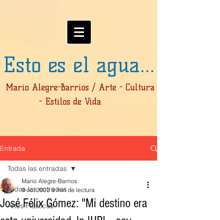
Esto es el agua...
Mario Alegre-Barrios / Arte - Cultura
- Estilos de Vida
Entrada
Todas las entradas
Mario Alegre-Barrios
Todas las entradas
9 oct 2023
9 min de lectura
José Félix Gómez: "Mi destino era
Artes Plásticas