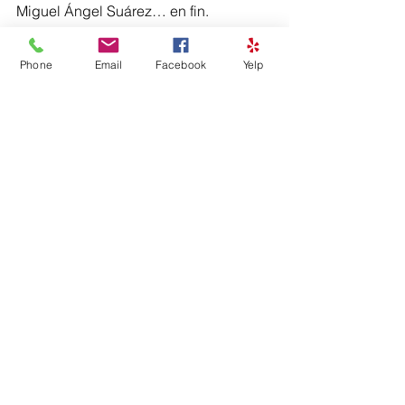
Miguel Ángel Suárez… en fin. 
Jofe dirigió el Departamento de Drama 
Phone
Email
Facebook
Yelp
de la IUPI durante cerca de año y 
medio y también el Teatro, justamente 
cuando su reapertura fue 
obstaculizada por estudiantes, la 
noche del 16 de septiembre de 2006. 
Con un sentimiento de impaciencia y 
molestia, reconoce que recientemente 
se ha visto en la obligación de hacer 
un paréntesis en sus actividades 
profesionales por un desperfecto en 
una de sus caderas, algo que pronto 
procederá a solucionar. 
—Si estuviera con movilidad plena, no 
dejo de trabajar —asevera—. Voy a 