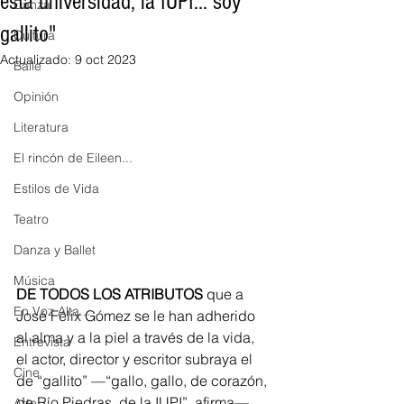
esta universidad, la IUPI... soy
Danza
gallito"
Cultura
Actualizado:
9 oct 2023
Baile
Opinión
Literatura
El rincón de Eileen...
Estilos de Vida
Teatro
Danza y Ballet
Música
DE TODOS LOS ATRIBUTOS
 que a 
En Voz Alta...
José Félix Gómez se le han adherido 
al alma y a la piel a través de la vida, 
Entrevista
el actor, director y escritor subraya el 
Cine
de “gallito” —“gallo, gallo, de corazón, 
de Río Piedras, de la IUPI”, afirma— 
Arte