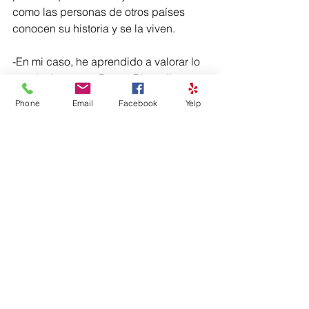
como las personas de otros países 
conocen su historia y se la viven.
-En mi caso, he aprendido a valorar lo 
propio, lo que es Puerto Rico -dice 
Wilmarie-. Luego de ver lo que 
Phone
Email
Facebook
Yelp
distingue culturalmente a otros países, 
al regresar a mi Isla he aprendido a ver 
con otros ojos esas expresiones 
culturales y artísticas tan nuestras.
Al hablar de los países que más los ha 
deslumbrado, Wilmarie dice que tiene 
sus “top three”.
-El primero es Tasmania, la isla al sur 
de Australia -dice-. Me encantó la 
naturaleza y la paz con la que vive la 