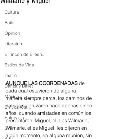
Wilmarie y Miguel
Danza
Cultura
Baile
Opinión
Literatura
El rincón de Eileen...
Estilos de Vida
Teatro
AUNQUE LAS COORDENADAS
 de 
Danza y Ballet
cada cual estuvieron de alguna 
Música
manera siempre cerca, los caminos de 
ambos se cruzaron hace apenas cinco 
En Voz Alta...
años, cuando amistades en común los 
Entrevista
presentaron. Miguel, ella es Wilmarie; 
Wilmarie, el es Miguel, les dijeron en 
Cine
algún momento, en alguna reunión, sin 
Arte