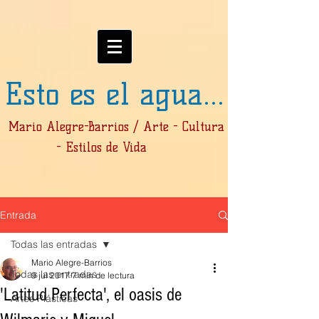
Esto es el agua...
Mario Alegre-Barrios / Arte - Cultura
- Estilos de Vida
Entrada
Todas las entradas
Mario Alegre-Barrios
Todas las entradas
9 jul 2017
7 min de lectura
'Latitud Perfecta', el oasis de
Artes Plásticas