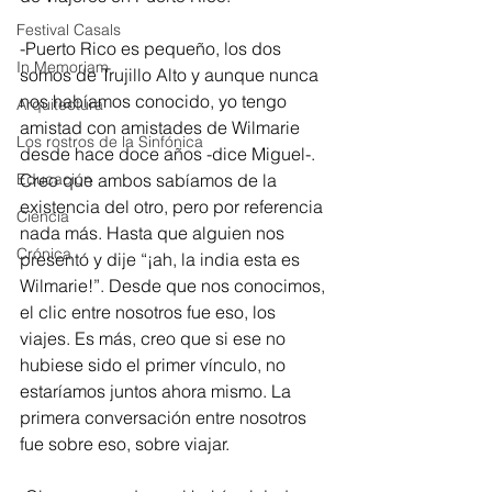
Festival Casals
-Puerto Rico es pequeño, los dos 
In Memoriam
somos de Trujillo Alto y aunque nunca 
nos habíamos conocido, yo tengo 
Arquitectura
amistad con amistades de Wilmarie 
Los rostros de la Sinfónica
desde hace doce años -dice Miguel-. 
Educación
Creo que ambos sabíamos de la 
existencia del otro, pero por referencia 
Ciencia
nada más. Hasta que alguien nos 
Crónica
presentó y dije “¡ah, la india esta es 
Wilmarie!”. Desde que nos conocimos, 
el clic entre nosotros fue eso, los 
viajes. Es más, creo que si ese no 
hubiese sido el primer vínculo, no 
estaríamos juntos ahora mismo. La 
primera conversación entre nosotros 
fue sobre eso, sobre viajar.