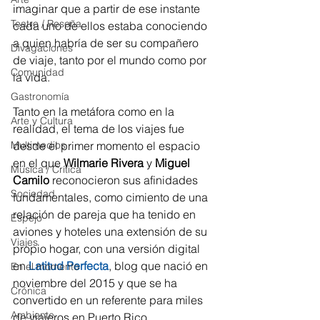
imaginar que a partir de ese instante 
Teatro / Reseña
cada uno de ellos estaba conociendo 
a quien habría de ser su compañero 
Divagaciones
de viaje, tanto por el mundo como por 
Comunidad
la vida.
Gastronomía
Tanto en la metáfora como en la 
Arte y Cultura
realidad, el tema de los viajes fue 
Multimedios
desde el primer momento el espacio 
en el que 
Wilmarie Rivera 
y 
Miguel 
Música / Crítica
Camilo
 reconocieron sus afinidades 
Sociedad
fundamentales, como cimiento de una 
relación de pareja que ha tenido en 
Espejo
aviones y hoteles una extensión de su 
Viajes
propio hogar, con una versión digital 
en
Latitud Perfecta
, blog que nació en 
En el momento
noviembre del 2015 y que se ha 
Crónica
convertido en un referente para miles 
Ambiente
de viajeros en Puerto Rico.