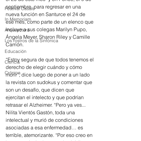
septiembre, para regresar en una 
Festival Casals
nueva función en Santurce el 24 de 
In Memoriam
ese mes, como parte de un elenco que 
incluye a sus colegas Marilyn Pupo, 
Arquitectura
Ángela Meyer, Sharon Riley y Camille 
Los rostros de la Sinfónica
Carrión.
Educación
“Estoy segura de que todos tenemos el 
Ciencia
derecho de elegir cuándo y cómo 
Crónica
morir”, dice luego de poner a un lado 
la revista con sudokus y comentar que 
son un desafío, que dicen que 
ejercitan el intelecto y que podrían 
retrasar el Alzheimer. “Pero ya ves... 
Nilita Vientós Gastón, toda una 
intelectual y murió de condiciones 
asociadas a esa enfermedad… es 
terrible, atemorizante. “Por eso creo en 