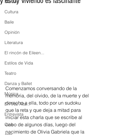
y estoy viviendo es fascinante”
Danza
Cultura
Baile
Opinión
Literatura
El rincón de Eileen...
Estilos de Vida
Teatro
Danza y Ballet
Comenzamos conversando de la 
Música
memoria, del olvido, de la muerte y del 
derecho a ella, todo por un sudoku 
En Voz Alta...
que la reta y que deja a mitad para 
Entrevista
iniciar esta charla que se escribe al 
cabo de algunos días, luego del 
Cine
nacimiento de Olivia Gabriela que la 
Arte