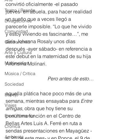
convirtió oficialmente -el pasado 
Teatro / Reseña
jueves- en abuela, para hacer realidad 
un sueño que a veces llegó a 
Divagaciones
parecerle imposible. “Lo que he vivido 
Comunidad
y estoy viviendo es fascinante…”, me 
diría Johanna Rosaly unos días 
Gastronomía
después -ayer sábado- en referencia a 
Arte y Cultura
este debut en la maternidad de su hija 
Multimedios
Alfonsina Molinari.
Música / Crítica
Pero antes de esto…
Sociedad
aquella plática hace poco más de una 
Espejo
semana, mientras ensayaba para 
Entre 
Viajes
amigas
, obra que hoy tiene su 
penúltima función en el Centro de 
En el momento
Bellas Artes Luis A. Ferré en ruta a 
Crónica
sendas presentaciones en Mayagüez -
Ambiente
el 20 de este mes- y en Ponce, el 9 de 