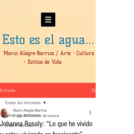
Esto es el agua...
Mario Alegre-Barrios / Arte - Cultura
- Estilos de Vida
Entrada
Todas las entradas
Mario Alegre-Barrios
Todas las entradas
7 ago 2016
8 min de lectura
Johanna Rosaly: “Lo que he vivido
Artes Plásticas