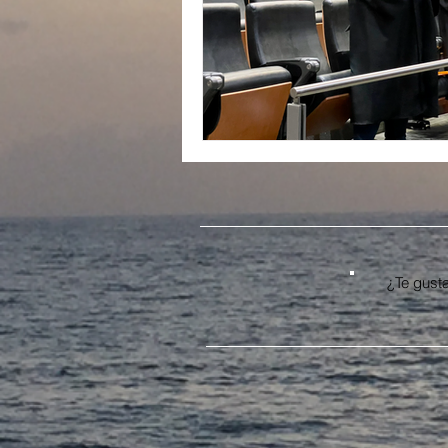
In Memoriam
¿Te gusta