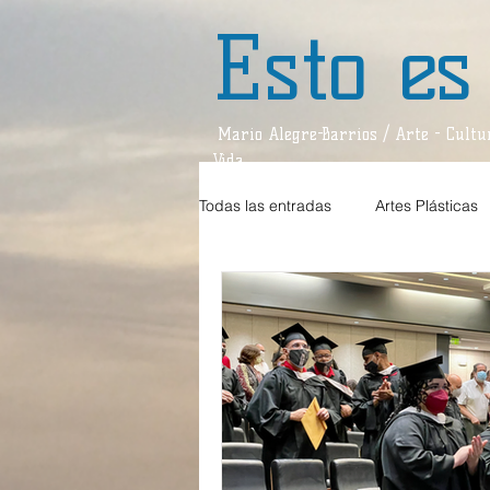
Esto es
Mario Alegre-Barrios / Arte - Cultur
Vida
Todas las entradas
Artes Plásticas
Estilos de Vida
Teatro
D
Teatro / Reseña
Divagaciones
Música / Crítica
Sociedad