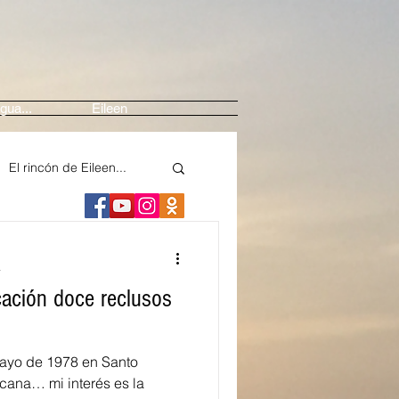
gua...
Eileen
El rincón de Eileen...
ne
Arte
a
cación doce reclusos
edios
ayo de 1978 en Santo
nte
Festival Casals
ana… mi interés es la