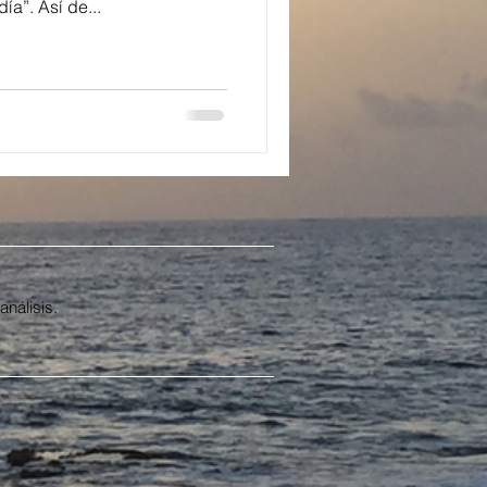
día”. Así de...
análisis.