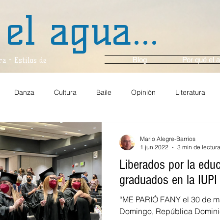
 el agua...
Blog
Por qué el a
a - Estilos de
Danza
Cultura
Baile
Opinión
Literatura
anza y Ballet
Música
En Voz Alta...
Entrevista
Ci
Mario Alegre-Barrios
1 jun 2022
3 min de lectur
Liberados por la edu
Comunidad
Gastronomía
Arte y Cultura
Multim
graduados en la IUPI
“ME PARIÓ FANY el 30 de m
Espejo
Viajes
En el momento
Crónica
Ambie
Domingo, República Dominic