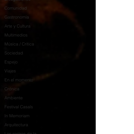
Comunidad
Gastronomía
Arte y Cultura
Multimedios
Música / Crítica
Sociedad
Espejo
Viajes
En el momento
Crónica
Ambiente
Festival Casals
In Memoriam
Arquitectura
Los rostros de la