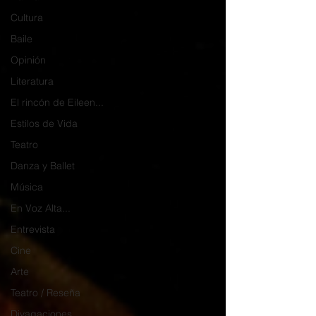
Cultura
Baile
Opinión
Literatura
El rincón de Eileen...
Estilos de Vida
Teatro
Danza y Ballet
Música
En Voz Alta...
Entrevista
Cine
Arte
Teatro / Reseña
Divagaciones