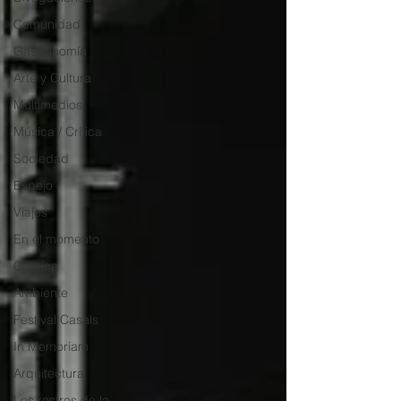
Comunidad
Gastronomía
Arte y Cultura
Multimedios
Música / Crítica
Sociedad
Espejo
Viajes
En el momento
Crónica
Ambiente
Festival Casals
In Memoriam
Arquitectura
Los rostros de la