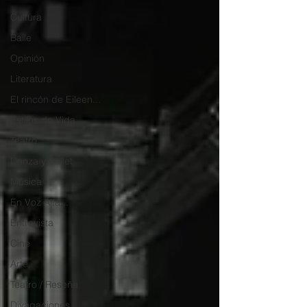
Cultura
Baile
Opinión
Literatura
El rincón de Eileen...
Estilos de Vida
Teatro
Danza y Ballet
Música
En Voz Alta...
Entrevista
Cine
Arte
Teatro / Reseña
Divagaciones