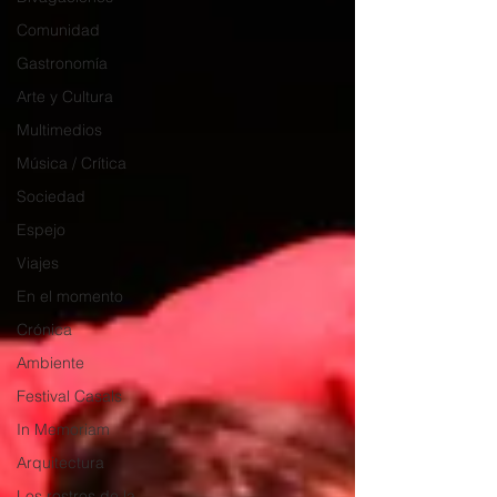
Comunidad
Gastronomía
Arte y Cultura
Multimedios
Música / Crítica
Sociedad
Espejo
Viajes
En el momento
Crónica
Ambiente
Festival Casals
In Memoriam
Arquitectura
Los rostros de la