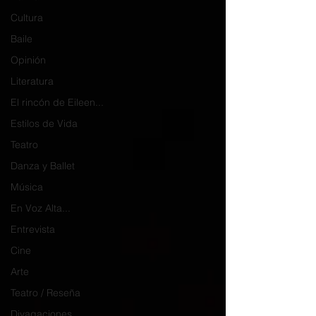
Cultura
Baile
Opinión
Literatura
El rincón de Eileen...
Estilos de Vida
Teatro
Danza y Ballet
Música
En Voz Alta...
Entrevista
Cine
Arte
Teatro / Reseña
Divagaciones