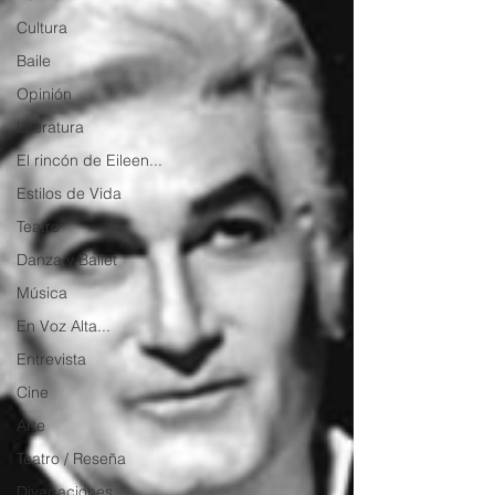
Cultura
Baile
Opinión
Literatura
El rincón de Eileen...
Estilos de Vida
Teatro
Danza y Ballet
Música
En Voz Alta...
Entrevista
Cine
Arte
Teatro / Reseña
Divagaciones