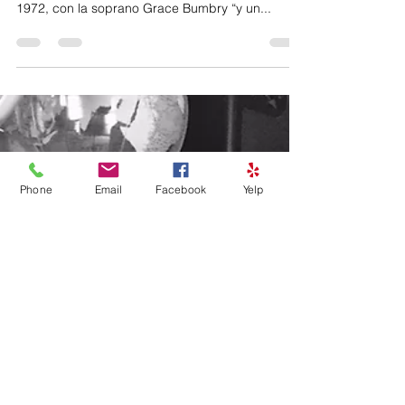
SU PRIMER “Scarpia” -el célebre villanazo de la
ópera “Tosca”, de Giacomo Puccini- fue en el
1972, con la soprano Grace Bumbry “y un...
Phone
Email
Facebook
Yelp