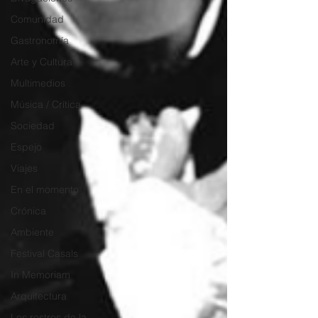
Comunidad
Gastronomía
Arte y Cultura
Multimedios
Música / Crítica
Sociedad
Espejo
Viajes
En el momento
Crónica
Ambiente
Festival Casals
In Memoriam
Arquitectura
Los rostros de la