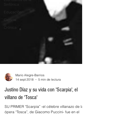
Sinfónica
Educación
Ciencia
Crónica
Mario Alegre-Barrios
14 sept 2018
5 min de lectura
Justino Díaz y su vida con 'Scarpia', el
villano de 'Tosca'