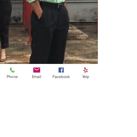
Comunidad
Gastronomía
Arte y Cultura
Multimedios
Música / Crítica
Sociedad
Espejo
Viajes
Phone
Email
Facebook
Yelp
En el momento
Crónica
Ambiente
Festival Casals
In Memoriam
Arquitectura
Los rostros de la