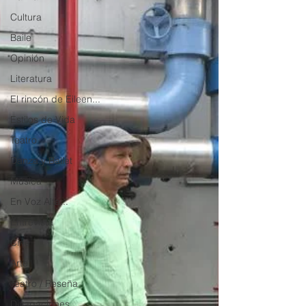
Cultura
Baile
Opinión
Literatura
El rincón de Eileen...
Estilos de Vida
Teatro
Danza y Ballet
Música
En Voz Alta...
Entrevista
Cine
Arte
Teatro / Reseña
Divagaciones