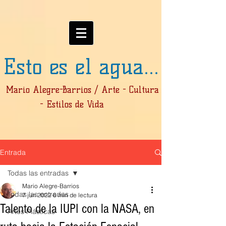
Esto es el agua...
Mario Alegre-Barrios / Arte - Cultura
- Estilos de Vida
Entrada
Todas las entradas
Mario Alegre-Barrios
Todas las entradas
7 jun 2022
6 min de lectura
Talento de la IUPI con la NASA, en
Artes Plásticas