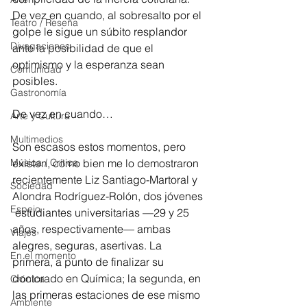
De vez en cuando, al sobresalto por el 
Teatro / Reseña
golpe le sigue un súbito resplandor 
Divagaciones
ante la posibilidad de que el 
optimismo y la esperanza sean 
Comunidad
posibles. 
Gastronomía
De vez en cuando…
Arte y Cultura
Multimedios
Son escasos estos momentos, pero 
Música / Crítica
existen, como bien me lo demostraron 
recientemente Liz Santiago-Martoral y 
Sociedad
Alondra Rodríguez-Rolón, dos jóvenes 
Espejo
 estudiantes universitarias —29 y 25 
años, respectivamente— ambas 
Viajes
alegres, seguras, asertivas. La 
En el momento
primera, a punto de finalizar su 
doctorado en Química; la segunda, en 
Crónica
las primeras estaciones de ese mismo 
Ambiente