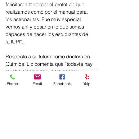
felicitaron tanto por el prototipo que 
realizamos como por el manual para. 
los astronautas. Fue muy especial 
vernos ahí y pesar en lo que somos 
capaces de hacer los estudiantes de 
la IUPI¨.
Respecto a su futuro como doctora en 
Química, Liz comenta que “todavía hay 
mucha ciencia aquí para hacer y 
Universidad igualmente tiene mucho 
Phone
Email
Facebook
Yelp
para ofrecer en ese sentido”. “Estoy en 
el proceso de solicitud de empleo en 
Puerto Rico”, añade. “Si 
lamentablemente no puedo conseguir 
nada aquí, pues trabajaré un tiempo 
fuera, pero mi interés siempre será 
regresar”.