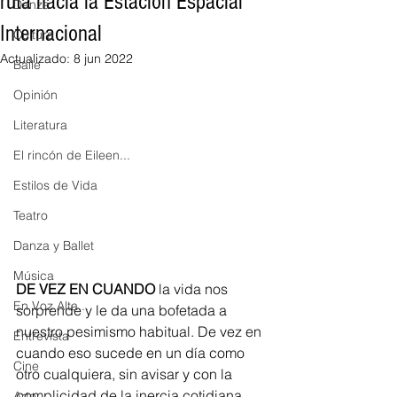
ruta hacia la Estación Espacial
Danza
Internacional
Cultura
Actualizado:
8 jun 2022
Baile
Opinión
Literatura
El rincón de Eileen...
Estilos de Vida
Teatro
Danza y Ballet
Música
DE VEZ EN CUANDO
 la vida nos 
En Voz Alta...
sorprende y le da una bofetada a 
nuestro pesimismo habitual. De vez en 
Entrevista
cuando eso sucede en un día como 
Cine
otro cualquiera, sin avisar y con la 
complicidad de la inercia cotidiana. 
Arte