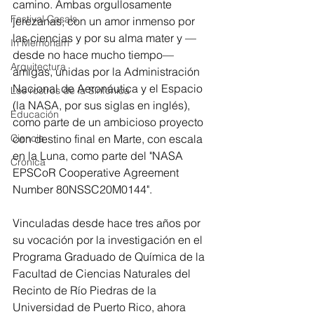
camino. Ambas orgullosamente 
Festival Casals
jerezanas, con un amor inmenso por 
las ciencias y por su alma mater y —
In Memoriam
desde no hace mucho tiempo— 
Arquitectura
amigas, unidas por la Administración 
Nacional de Aeronáutica y el Espacio 
Los rostros de la Sinfónica
(la NASA, por sus siglas en inglés), 
Educación
como parte de un ambicioso proyecto 
Ciencia
con destino final en Marte, con escala 
en la Luna, como parte del "NASA 
Crónica
EPSCoR Cooperative Agreement 
Number 80NSSC20M0144".
Vinculadas desde hace tres años por 
su vocación por la investigación en el 
Programa Graduado de Química de la 
Facultad de Ciencias Naturales del 
Recinto de Río Piedras de la 
Universidad de Puerto Rico, ahora 