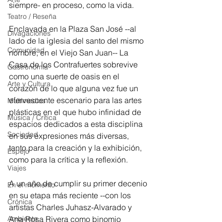
siempre- en proceso, como la vida. 
Teatro / Reseña
Enclavada en la Plaza San José --al 
Divagaciones
lado de la iglesia del santo del mismo 
Comunidad
nombre, en el Viejo San Juan-- La 
Casa de los Contrafuertes sobrevive 
Gastronomía
como una suerte de oasis en el 
Arte y Cultura
corazón de lo que alguna vez fue un 
efervescente escenario para las artes 
Multimedios
plásticas en el que hubo infinidad de 
Música / Crítica
espacios dedicados a esta disciplina 
Sociedad
en sus expresiones más diversas, 
tanto para la creación y la exhibición, 
Espejo
como para la crítica y la reflexión.
Viajes
A un año de cumplir su primer decenio 
En el momento
en su etapa más reciente --con los 
Crónica
artistas Charles Juhasz-Alvarado y 
Ana Rosa Rivera como binomio 
Ambiente