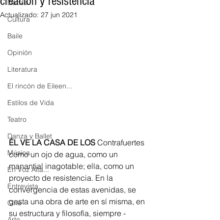
creación y resistencia
Danza
Actualizado:
27 jun 2021
Cultura
Baile
Opinión
Literatura
El rincón de Eileen...
Estilos de Vida
Teatro
Danza y Ballet
ÉL VE LA CASA DE LOS
 Contrafuertes 
Música
como un ojo de agua, como un 
manantial inagotable; ella, como un 
En Voz Alta...
proyecto de resistencia. En la 
Entrevista
convergencia de estas avenidas, se 
gesta una obra de arte en sí misma, en 
Cine
su estructura y filosofía, siempre -
Arte