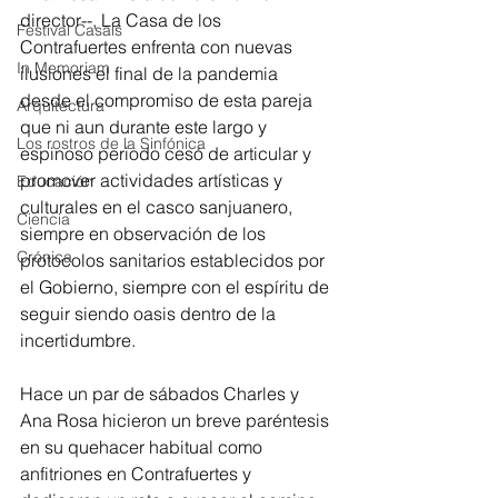
director--, La Casa de los 
Festival Casals
Contrafuertes enfrenta con nuevas 
In Memoriam
ilusiones el final de la pandemia 
desde el compromiso de esta pareja 
Arquitectura
que ni aun durante este largo y 
Los rostros de la Sinfónica
espinoso periodo cesó de articular y 
promover actividades artísticas y 
Educación
culturales en el casco sanjuanero, 
Ciencia
siempre en observación de los 
Crónica
protocolos sanitarios establecidos por 
el Gobierno, siempre con el espíritu de 
seguir siendo oasis dentro de la 
incertidumbre.
Hace un par de sábados Charles y 
Ana Rosa hicieron un breve paréntesis 
en su quehacer habitual como 
anfitriones en Contrafuertes y 