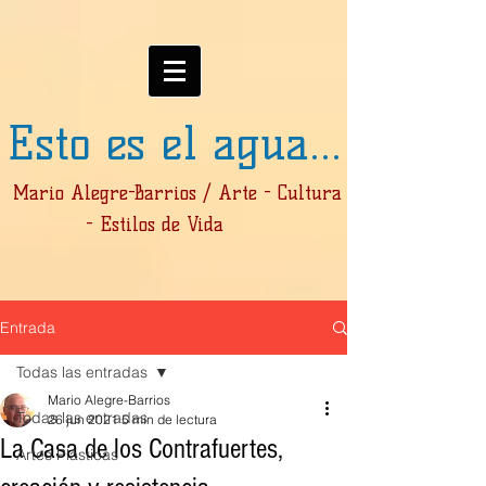
Esto es el agua...
Mario Alegre-Barrios / Arte - Cultura
- Estilos de Vida
Entrada
Todas las entradas
Mario Alegre-Barrios
Todas las entradas
26 jun 2021
5 min de lectura
La Casa de los Contrafuertes,
Artes Plásticas