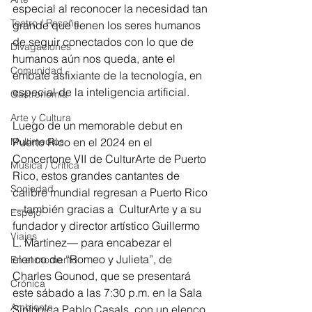
especial al reconocer la necesidad tan 
Teatro / Reseña
grande que tienen los seres humanos 
de seguir conectados con lo que de 
Divagaciones
humanos aún nos queda, ante el 
Comunidad
embate asfixiante de la tecnología, en 
especial de la inteligencia artificial.
Gastronomía
Arte y Cultura
Luego de un memorable debut en 
Multimedios
Puerto Rico en el 2024 en el 
Concertone VII de CulturArte de Puerto 
Música / Crítica
Rico, estos grandes cantantes de 
Sociedad
calibre mundial regresan a Puerto Rico 
—también gracias a  CulturArte y a su 
Espejo
fundador y director artístico Guillermo 
Viajes
L. Martínez— para encabezar el 
elenco de “Romeo y Julieta”, de 
En el momento
Charles Gounod, que se presentará 
Crónica
este sábado a las 7:30 p.m. en la Sala 
Ambiente
Sinfónica Pablo Casals, con un elenco 