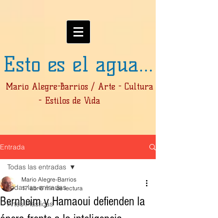
Esto es el agua...
Mario Alegre-Barrios / Arte - Cultura
- Estilos de Vida
Entrada
Todas las entradas
Mario Alegre-Barrios
Todas las entradas
17 abr
6 min de lectura
Bernheim y Hamaoui defienden la
Artes Plásticas