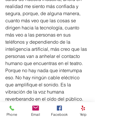
realidad me siento más confiada y 
segura, porque, de alguna manera, 
cuanto más veo que las cosas se 
dirigen hacia la tecnología, cuanto 
más veo a las personas en sus 
teléfonos y dependiendo de la 
inteligencia artificial, más creo que las 
personas van a anhelar el contacto 
humano que encuentras en el teatro. 
Porque no hay nada que interrumpa 
eso. No hay ningún cable eléctrico 
que amplifique el sonido. Es la 
vibración de la voz humana 
reverberando en el oído del público. 
Los humanos necesitan contacto 
humano, y no hay nada más humano 
Phone
Email
Facebook
Yelp
que esta forma de arte.