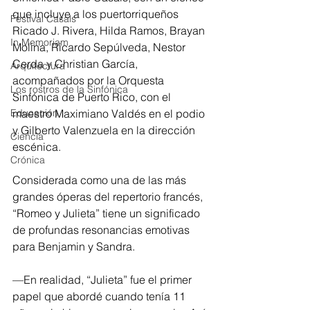
que incluye a los puertorriqueños 
Festival Casals
Ricado J. Rivera, Hilda Ramos, Brayan 
In Memoriam
Molina, Ricardo Sepúlveda, Nestor 
Cerda y Christian García, 
Arquitectura
acompañados por la Orquesta 
Los rostros de la Sinfónica
Sinfónica de Puerto Rico, con el 
Educación
maestro Maximiano Valdés en el podio 
y Gilberto Valenzuela en la dirección 
Ciencia
escénica.
Crónica
Considerada como una de las más 
grandes óperas del repertorio francés, 
“Romeo y Julieta” tiene un significado 
de profundas resonancias emotivas 
para Benjamin y Sandra.
—En realidad, “Julieta” fue el primer 
papel que abordé cuando tenía 11 