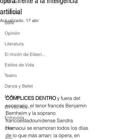
ópera frente a la inteligencia
Danza
artificial
Cultura
Actualizado:
17 abr
Baile
Opinión
Literatura
El rincón de Eileen...
Estilos de Vida
Teatro
Danza y Ballet
Música
CÓMPLICES DENTRO
 y fuera del 
escenario, el tenor francés Benjamin 
En Voz Alta...
Bernheim y la soprano 
Entrevista
francoestadounidense Sandra 
Hamaoui se enamoran todos los días 
Cine
de lo que más aman: la ópera, en 
Arte