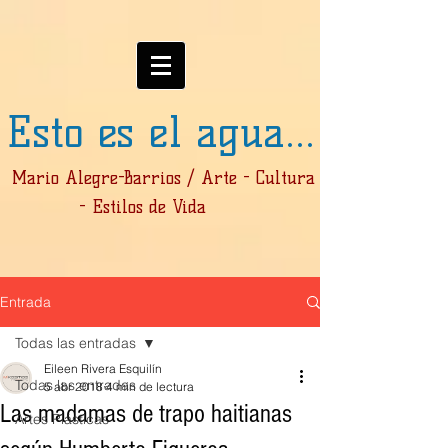
Esto es el agua...
Mario Alegre-Barrios / Arte - Cultura
- Estilos de Vida
Entrada
Todas las entradas
Eileen Rivera Esquilín
Todas las entradas
5 abr 2018
4 min de lectura
Las madamas de trapo haitianas
Artes Plásticas