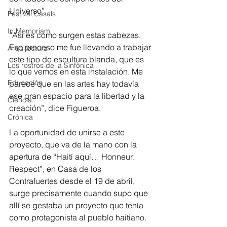
Universo”.
Festival Casals
In Memoriam
“Así es como surgen estas cabezas. 
Ese proceso me fue llevando a trabajar 
Arquitectura
este tipo de escultura blanda, que es 
Los rostros de la Sinfónica
lo que vemos en esta instalación. Me 
Educación
parece que en las artes hay todavía 
ese gran espacio para la libertad y la 
Ciencia
creación”, dice Figueroa.
Crónica
La oportunidad de unirse a este 
proyecto, que va de la mano con la 
apertura de “Haití aquí… Honneur: 
Respect”, en Casa de los 
Contrafuertes desde el 19 de abril, 
surge precisamente cuando supo que 
allí se gestaba un proyecto que tenía 
como protagonista al pueblo haitiano.