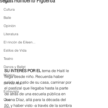
según Humberto Figueroa
Danza
Cultura
Baile
Opinión
Literatura
El rincón de Eileen...
Estilos de Vida
Teatro
Danza y Ballet
SU INTERÉS POR EL
 tema de Haití le 
Música
llega desde niño. Recuerda haber 
salido al patio de su casa, caminar por 
En Voz Alta...
el pastizal que llegaba hasta la parte 
Entrevista
de atrás de una escuela pública en 
Juana Díaz, allá para la década del 
Cine
50, y haber visto -a través de la sombra 
Arte