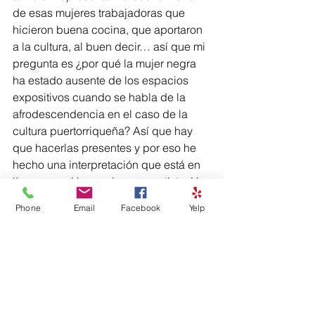
de esas mujeres trabajadoras que 
hicieron buena cocina, que aportaron 
a la cultura, al buen decir… así que mi 
pregunta es ¿por qué la mujer negra 
ha estado ausente de los espacios 
expositivos cuando se habla de la 
afrodescendencia en el caso de la 
cultura puertorriqueña? Así que hay 
que hacerlas presentes y por eso he 
hecho una interpretación que está en 
línea con mi lenguaje como artista. He 
trabajado estos volúmenes, estas 
Phone
Email
Facebook
Yelp
cabezas con ojos, boca y nariz 
bordadas, todo amarrado con hilos 
para resaltar cachetes, barbilla, 
etcétera. Dentro de mi área de las 
artes plásticas, quería hacer algo que 
represente la tradición de la muñeca 