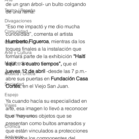
de un gran árbol- un bulto colgando 
Teatro / Reseña
de una rama.
Divagaciones
“Eso me impactó y me dio mucha 
Comunidad
curiosidad”, comenta el artista 
Humberto Figueroa
, mientras da los 
Gastronomía
toques finales a la instalación que 
Arte y Cultura
formará parte de la exhibición
 “Haití 
Multimedios
aquí… a cuatro tiempos”,
 que el 
jueves 12 de abril
 -desde las 7 p.m.- 
Música / Crítica
abre sus puertas en 
Fundación Casa 
Sociedad
Cortés
, en el Viejo San Juan.
Espejo
Ya cuando hacía su especialidad en 
Viajes
arte, esa imagen lo llevó a reconocer 
que “hay unos objetos que se 
En el momento
presentan como bultos amarrados y 
Crónica
que están vinculados a protecciones 
Ambiente
con todos los componentes del 