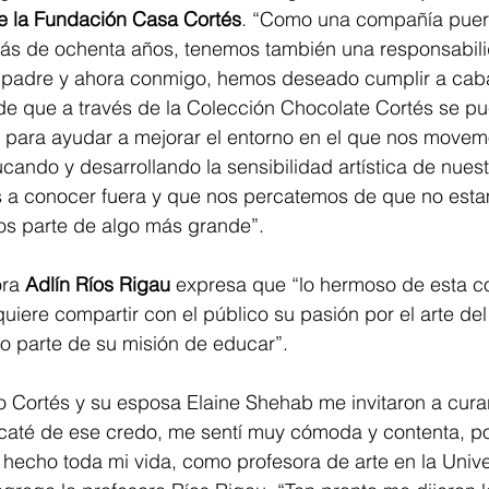
e la Fundación Casa Cortés
. “Como una compañía puert
más de ochenta años, tenemos también una responsabili
 padre y ahora conmigo, hemos deseado cumplir a caba
de que a través de la Colección Chocolate Cortés se pu
o para ayudar a mejorar el entorno en el que nos movem
cando y desarrollando la sensibilidad artística de nuest
 a conocer fuera y que nos percatemos de que no esta
os parte de algo más grande”.
ra 
Adlín Ríos Rigau
 expresa que “lo hermoso de esta c
uiere compartir con el público su pasión por el arte del
o parte de su misión de educar”.
 Cortés y su esposa Elaine Shehab me invitaron a curar
caté de ese credo, me sentí muy cómoda y contenta, po
 hecho toda mi vida, como profesora de arte en la Unive