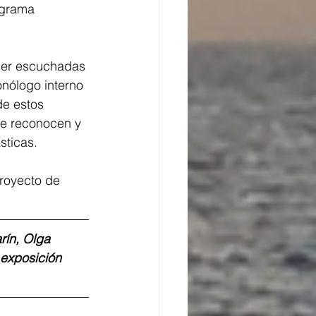
ograma 
 ser escuchadas 
nólogo interno 
de estos 
se reconocen y 
sticas.
royecto de 
rín, Olga 
 exposición 