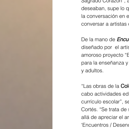
Sagrado Corazón”, ag
deseaban, supe lo q
la conversación en e
conversar a artistas
De la mano de 
Encu
diseñado por  el arti
amoroso proyecto “E
para la enseñanza y e
y adultos.
“Las obras de la 
Col
cabo actividades edu
currículo escolar”, s
Cortés. “Se trata de
allá de apreciar el a
‘Encuentros / Desen