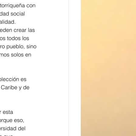
orriqueña con 
dad social 
lidad. 
eden crear las 
os todos los 
ro pueblo, sino 
mos solos en 
olección es 
 Caribe y de 
 esta 
rque eso, 
rsidad del 