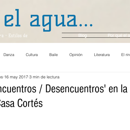
 el agua...
Blog
Por qué el a
a - Estilos de
Danza
Cultura
Baile
Opinión
Literatura
El ri
os
16 may 2017
3 min de lectura
za y Ballet
Música
En Voz Alta...
Entrevista
Cine
ncuentros / Desencuentros' en la
asa Cortés
Comunidad
Gastronomía
Arte y Cultura
Multimedios
En el momento
Crónica
Ambiente
Festival Casals