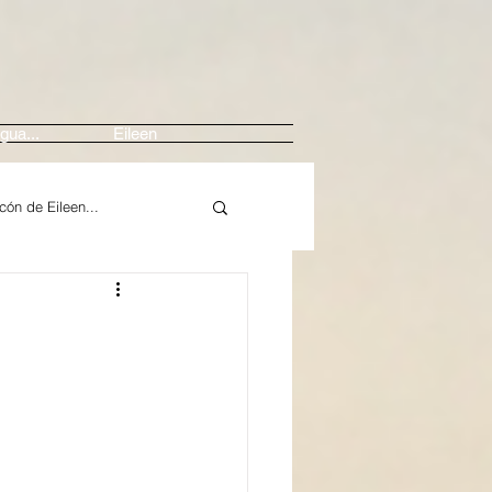
gua...
Eileen
ncón de Eileen...
Arte
Música / Crítica
In Memoriam