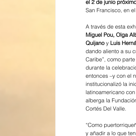
el 2 de junio próxim
San Francisco, en el
A través de esta exh
Miguel Pou, Olga Alb
Quijano
 y
 Luis Hern
dando aliento a su c
Caribe”, como parte
durante la celebraci
entonces –y con el n
institucionalizó la i
latinoamericano con
alberga la Fundación
Cortés Del Valle.
“Como puertorriqueñ
y añadir a lo que te