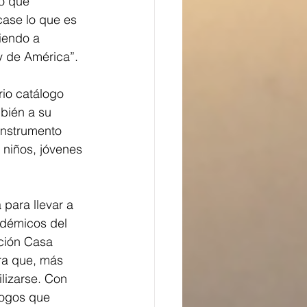
o que 
ase lo que es 
iendo a 
y de América”.
io catálogo 
bién a su 
instrumento 
e niños, jóvenes 
para llevar a 
adémicos del 
ación Casa 
ra que, más 
ilizarse. Con 
logos que 