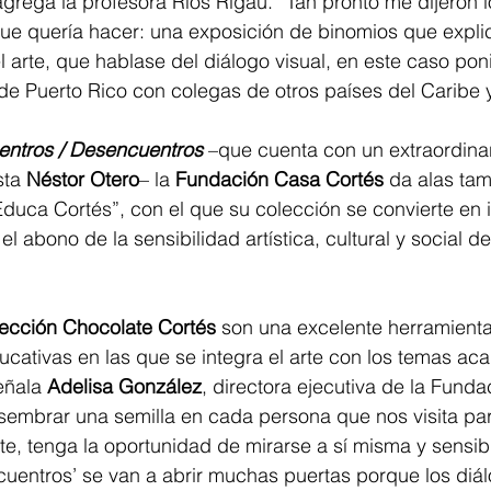
rega la profesora Ríos Rigau. “Tan pronto me dijeron l
ue quería hacer: una exposición de binomios que explic
l arte, que hablase del diálogo visual, en este caso pon
 de Puerto Rico con colegas de otros países del Caribe 
entros / Desencuentros
 –que cuenta con un extraordinar
sta 
Néstor Otero
– la 
Fundación Casa Cortés
 da alas tam
duca Cortés”, con el que su colección se convierte en 
l abono de la sensibilidad artística, cultural y social d
ección Chocolate Cortés
 son una excelente herramienta 
cativas en las que se integra el arte con los temas ac
eñala 
Adelisa González
, directora ejecutiva de la Fund
 sembrar una semilla en cada persona que nos visita pa
rte, tenga la oportunidad de mirarse a sí misma y sensib
cuentros’ se van a abrir muchas puertas porque los diá