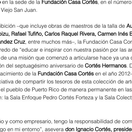
o
 en la sede de la 
Fundación Casa Cortés
, en el número
 Viejo San Juan.
ibición –que incluye obras de maestros de la talla de 
Au
izu, Rafael Tufiño, Carlos Raquel Rivera, Carmen Inés B
ández Cruz
, entre muchos más–, la Fundación Casa Cor
redo de “educar e inspirar con nuestra pasión por las ar
 de una misión que comenzó a articularse hace ya una
ón del septuagésimo aniversario de 
Cortés Hermanos
. 
acimiento de la 
Fundación Casa Cortés
 en el año 2012–
niciativa de compartir los tesoros de esta colección de ar
 el pueblo de Puerto Rico de manera permanente en las
: la Sala Enfoque Pedro Cortés Forteza y la Sala Colect
o y como empresario, tengo la responsabilidad de compa
ngo en mi entorno”, asevera 
don Ignacio Cortés, preside