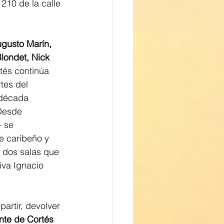
 210 de la calle 
gusto Marín, 
londet, Nick 
tés continúa 
tes del 
 década 
Desde 
 se 
te caribeño y 
 dos salas que 
iva Ignacio 
rtir, devolver 
nte de Cortés 