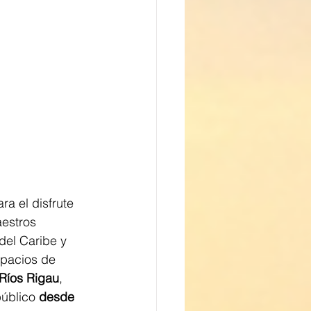
a el disfrute 
estros 
del Caribe y 
spacios de 
 Ríos Rigau
, 
público 
desde 