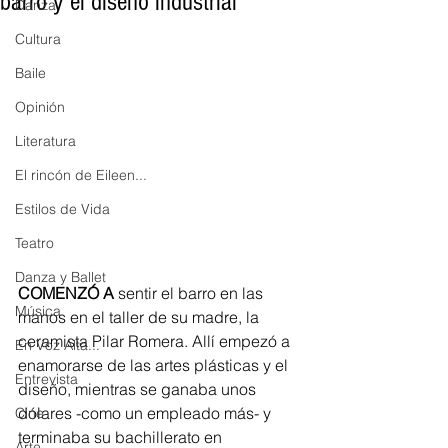
barro y el diseño industrial
Danza
Cultura
Baile
Opinión
Literatura
El rincón de Eileen...
Estilos de Vida
Teatro
Danza y Ballet
COMENZÓ A
 sentir el barro en las 
Música
manos en el taller de su madre, la 
ceramista Pilar Romera. Allí empezó a 
En Voz Alta...
enamorarse de las artes plásticas y el 
Entrevista
diseño, mientras se ganaba unos 
dólares -como un empleado más- y 
Cine
terminaba su bachillerato en 
Arte