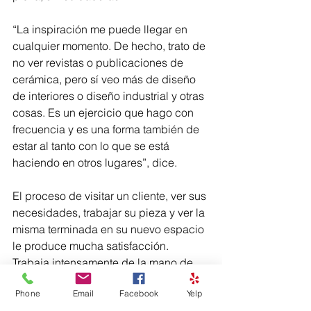
“La inspiración me puede llegar en 
cualquier momento. De hecho, trato de 
no ver revistas o publicaciones de 
cerámica, pero sí veo más de diseño 
de interiores o diseño industrial y otras 
cosas. Es un ejercicio que hago con 
frecuencia y es una forma también de 
estar al tanto con lo que se está 
haciendo en otros lugares”, dice.
El proceso de visitar un cliente, ver sus 
necesidades, trabajar su pieza y ver la 
misma terminada en su nuevo espacio 
le produce mucha satisfacción. 
Trabaja intensamente de la mano de 
diseñadores de interiores y 
Phone
Email
Facebook
Yelp
arquitectos, así que eso se presta 