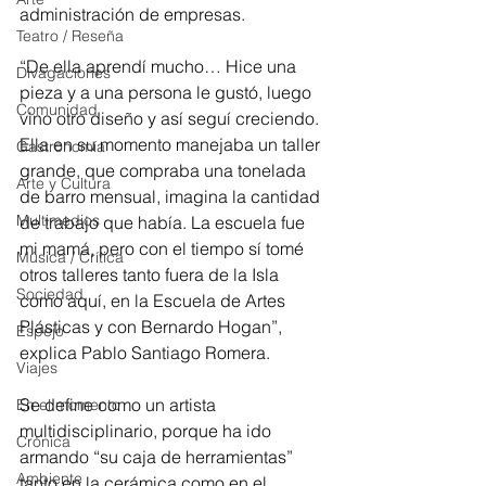
administración de empresas.
Teatro / Reseña
“De ella aprendí mucho… Hice una 
Divagaciones
pieza y a una persona le gustó, luego 
Comunidad
vino otro diseño y así seguí creciendo. 
Ella en su momento manejaba un taller 
Gastronomía
grande, que compraba una tonelada 
Arte y Cultura
de barro mensual, imagina la cantidad 
Multimedios
de trabajo que había. La escuela fue 
mi mamá, pero con el tiempo sí tomé 
Música / Crítica
otros talleres tanto fuera de la Isla 
Sociedad
como aquí, en la Escuela de Artes 
Plásticas y con Bernardo Hogan”, 
Espejo
explica Pablo Santiago Romera.
Viajes
Se define como un artista 
En el momento
multidisciplinario, porque ha ido 
Crónica
armando “su caja de herramientas” 
Ambiente
tanto en la cerámica como en el 