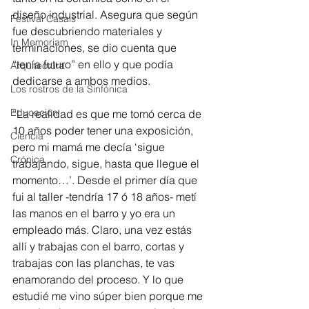
diseño industrial. Asegura que según 
Festival Casals
fue descubriendo materiales y 
In Memoriam
terminaciones, se dio cuenta que 
“tenía futuro” en ello y que podía 
Arquitectura
dedicarse a ambos medios.
Los rostros de la Sinfónica
Educación
“La realidad es que me tomó cerca de 
10 años poder tener una exposición, 
Ciencia
pero mi mamá me decía ‘sigue 
Crónica
trabajando, sigue, hasta que llegue el 
momento…’. Desde el primer día que 
fui al taller -tendría 17 ó 18 años- metí 
las manos en el barro y yo era un 
empleado más. Claro, una vez estás 
allí y trabajas con el barro, cortas y 
trabajas con las planchas, te vas 
enamorando del proceso. Y lo que 
estudié me vino súper bien porque me 