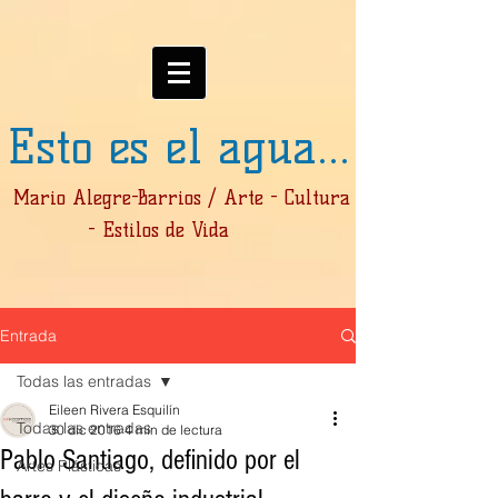
Esto es el agua...
Mario Alegre-Barrios / Arte - Cultura
- Estilos de Vida
Entrada
Todas las entradas
Eileen Rivera Esquilín
Todas las entradas
30 dic 2016
4 min de lectura
Pablo Santiago, definido por el
Artes Plásticas