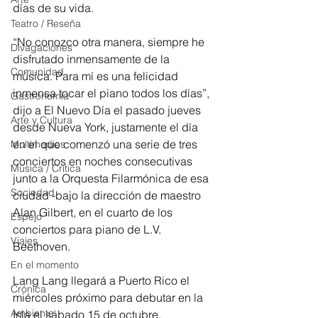
días de su vida.
Teatro / Reseña
“No conozco otra manera, siempre he 
Divagaciones
disfrutado inmensamente de la 
Comunidad
música. Para mí es una felicidad 
inmensa tocar el piano todos los días”, 
Gastronomía
dijo a El Nuevo Día el pasado jueves 
Arte y Cultura
desde Nueva York, justamente el día 
en el que comenzó una serie de tres 
Multimedios
conciertos en noches consecutivas 
Música / Crítica
junto a la Orquesta Filarmónica de esa 
Sociedad
ciudad -bajo la dirección de maestro 
Alan Gilbert, en el cuarto de los 
Espejo
conciertos para piano de L.V. 
Viajes
Beethoven.
En el momento
Lang Lang llegará a Puerto Rico el 
Crónica
miércoles próximo para debutar en la 
Ambiente
Isla el sábado 15 de octubre, 