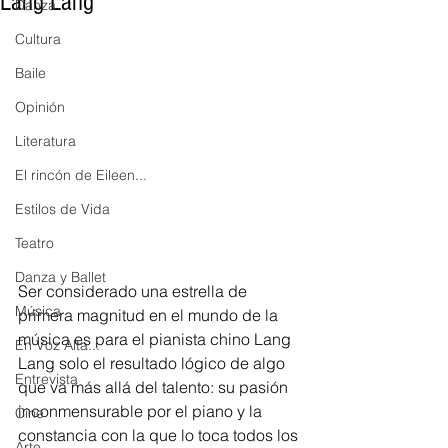
Lang Lang
Danza
Cultura
Baile
Opinión
Literatura
El rincón de Eileen...
Estilos de Vida
Teatro
Danza y Ballet
Ser considerado una estrella de 
Música
primera magnitud en el mundo de la 
música es para el pianista chino Lang 
En Voz Alta...
Lang solo el resultado lógico de algo 
Entrevista
que va más allá del talento: su pasión 
inconmensurable por el piano y la 
Cine
constancia con la que lo toca todos los 
Arte