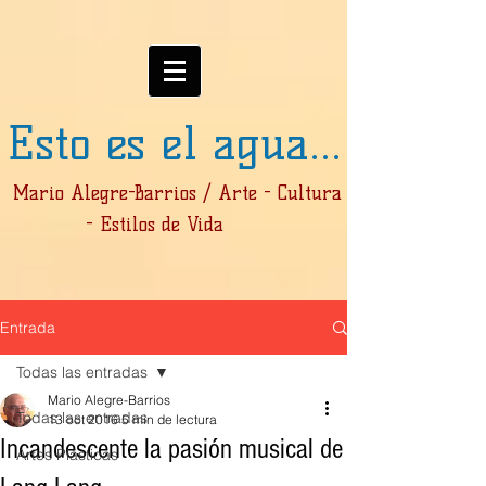
Esto es el agua...
Mario Alegre-Barrios / Arte - Cultura
- Estilos de Vida
Entrada
Todas las entradas
Mario Alegre-Barrios
Todas las entradas
13 oct 2016
5 min de lectura
Incandescente la pasión musical de
Artes Plásticas