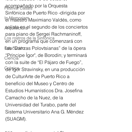
acompañado por la Orquesta 
Festival Casals
Sinfónica de Puerto Rico -dirigida por 
In Memoriam
el maestro Maximiano Valdés, como 
solista en el segundo de los conciertos 
Arquitectura
para piano de Sergei Rachmaninoff, 
Los rostros de la Sinfónica
en un programa que comenzará con 
las “Danzas Polovtsianas” de la ópera 
Educación
“Príncipe Ígor", de Borodin; y terminará 
Ciencia
con la suite de “El Pájaro de Fuego”, 
Crónica
de Igor Stravinsky, en una producción 
de CulturArte de Puerto Rico a 
beneficio del Museo y Centro de 
Estudios Humanísticos Dra. Josefina 
Camacho de la Nuez, de la 
Universidad del Turabo, parte del 
Sistema Universitario Ana G. Méndez 
(SUAGM).