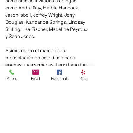
como artistas invitados a colegas 
como Andra Day, Herbie Hancock, 
Jason Isbell, Jeffrey Wright, Jerry 
Douglas, Kandance Springs, Lindsay 
Stirling, Lsa Fischer, Madeline Peyroux 
y Sean Jones.
Asimismo, en el marco de la 
presentación de este disco hace 
apenas unas semanas, Lang Lang fue 
declarado “primer embajador de 
turismo cultural”, por iniciativa de la 
Phone
Email
Facebook
Yelp
ciudad de Nueva York y de su alcalde, 
Bill de Blasio, en un intento de las 
autoridades de la llamada “Gran 
Manzana” de  consolidar su atractivo 
como destino turístico para el cada 
vez mayor número de turistas chinos.