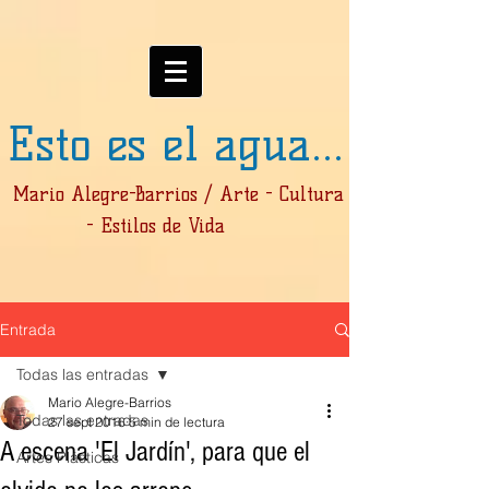
Esto es el agua...
Mario Alegre-Barrios / Arte - Cultura
- Estilos de Vida
Entrada
Todas las entradas
Mario Alegre-Barrios
Todas las entradas
27 sept 2016
5 min de lectura
A escena 'El Jardín', para que el
Artes Plásticas