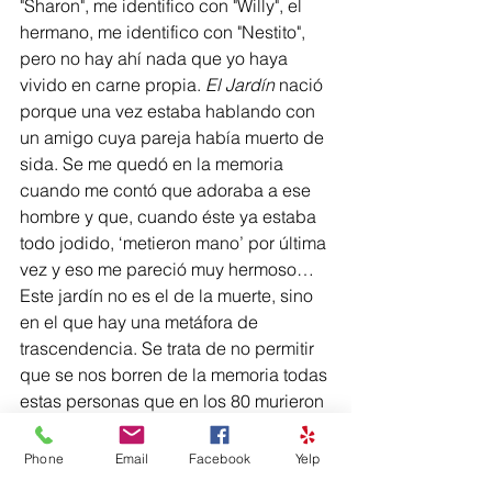
"Sharon", me identifico con "Willy", el 
hermano, me identifico con "Nestito", 
pero no hay ahí nada que yo haya 
vivido en carne propia. 
El Jardín
 nació 
porque una vez estaba hablando con 
un amigo cuya pareja había muerto de 
sida. Se me quedó en la memoria 
cuando me contó que adoraba a ese 
hombre y que, cuando éste ya estaba 
todo jodido, ‘metieron mano’ por última 
vez y eso me pareció muy hermoso… 
Este jardín no es el de la muerte, sino 
en el que hay una metáfora de 
trascendencia. Se trata de no permitir 
que se nos borren de la memoria todas 
estas personas que en los 80 murieron 
por el sida. Se trata, no de resucitar el 
dolor ni la tragedia, sino de reconocer 
Phone
Email
Facebook
Yelp
que todavía están aquí.