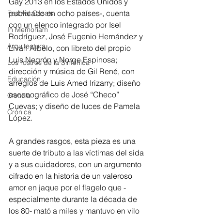
Gay 2013 en los Estados Unidos y 
publicado en ocho países-, cuenta 
Festival Casals
con un elenco integrado por Isel 
In Memoriam
Rodríguez, José Eugenio Hernández y 
Arquitectura
Liván Albelo, con libreto del propio 
Luis Negrón y Norge Espinosa; 
Los rostros de la Sinfónica
dirección y música de Gil René, con 
Educación
arreglos de Luis Amed Irizarry; diseño 
escenográfico de José “Checo” 
Ciencia
Cuevas; y diseño de luces de Pamela 
Crónica
López. 
A grandes rasgos, esta pieza es una 
suerte de tributo a las víctimas del sida 
y a sus cuidadores, con un argumento 
cifrado en la historia de un valeroso 
amor en jaque por el flagelo que -
especialmente durante la década de 
los 80- mató a miles y mantuvo en vilo 