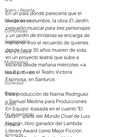
Teatro / Reseña
En un país donde parecería que el 
olvido es costumbre, la obra 
El Jardín, 
Divagaciones
pequeño musical para tres personajes 
Comunidad
y un jardín de trinitarias
 se encarga de 
Gastronomía
mantener vivo el recuerdo de quienes 
desde hace 35 años mueren de sida, 
Arte y Cultura
en un proyecto teatral que sube a 
Multimedios
escena desde mañana miércoles =a 
las 8 p.m.- en el Teatro Victoria 
Música / Crítica
Espinosa, en Santurce.
Sociedad
Espejo
Esta producción de Naíma Rodríguez 
y Samuel Medina para Producciones 
Viajes
En Equipo -basada en el cuento "El 
En el momento
Jardín" -parte del 
Mundo Cruel
 de Luis 
Negrón, libro ganador del Lambda 
Crónica
Literary Award como Mejor Ficción 
Ambiente