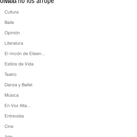
olvido no los arrope
Danza
Cultura
Baile
Opinión
Literatura
El rincón de Eileen...
Estilos de Vida
Teatro
Danza y Ballet
Música
En Voz Alta...
Entrevista
Cine
Arte