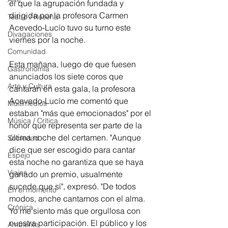
el que la agrupación fundada y 
dirigida por la profesora Carmen 
Teatro / Reseña
Acevedo-Lucío tuvo su turno este 
Divagaciones
viernes por la noche. 
Comunidad
Esta mañana, luego de que fuesen 
Gastronomía
anunciados los siete coros que 
Arte y Cultura
cantarán en esta gala, la profesora 
Acevedo-Lucío me comentó que 
Multimedios
estaban "más que emocionados" por el 
Música / Crítica
honor que representa ser parte de la 
última noche del certamen. "Aunque 
Sociedad
dice que ser escogido para cantar 
Espejo
esta noche no garantiza que se haya 
Viajes
ganado un premio, usualmente 
sucede que sí", expresó. "De todos 
En el momento
modos, anche cantamos con el alma. 
Crónica
Yo me siento más que orgullosa con 
nuestra participación. El público y los 
Ambiente