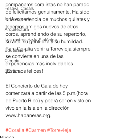
compañeros coralistas no han parado 
Festival Casals
de felicitarnos genuinamente. Ha sido 
una experiencia de muchos quilates y 
In Memoriam
tenemos amigos nuevos de otros 
Arquitectura
coros, aprendiendo de su repertorio, 
Los rostros de la Sinfónica
su arte, su gentileza y su humildad. 
Para Coralia venir a Torrevieja siempre 
Educación
se convierte en una de las 
Ciencia
experiencias más inolvidables. 
¡Estamos felices!
Crónica
El Concierto de Gala de hoy 
comenzará a partir de las 5 p.m.(hora 
de Puerto Rico) y podrá ser en visto en 
vivo en la Isla en la dirección 
www.habaneras.org.
#Coralia
#Carmen
#Torrevieja
Música