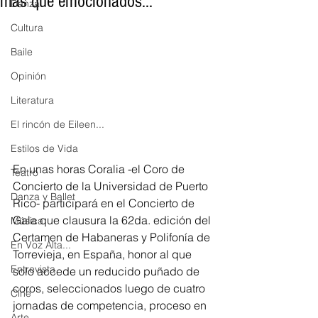
más que emocionados..."
Danza
Cultura
Baile
Opinión
Literatura
El rincón de Eileen...
Estilos de Vida
En unas horas Coralia -el Coro de 
Teatro
Concierto de la Universidad de Puerto 
Danza y Ballet
Rico- participará en el Concierto de 
Gala que clausura la 62da. edición del 
Música
Certamen de Habaneras y Polifonía de 
En Voz Alta...
Torrevieja, en España, honor al que 
Entrevista
solo accede un reducido puñado de 
coros, seleccionados luego de cuatro 
Cine
jornadas de competencia, proceso en 
Arte