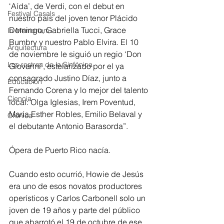
‘Aída’, de Verdi, con el debut en 
Festival Casals
nuestro país del joven tenor Plácido 
Domingo, Gabriella Tucci, Grace 
In Memoriam
Bumbry y nuestro Pablo Elvira. El 10 
Arquitectura
de noviembre le siguió un regio ‘Don 
Los rostros de la Sinfónica
Giovanni’, estelarizado por el ya 
consagrado Justino Díaz, junto a 
Educación
Fernando Corena y lo mejor del talento 
Ciencia
local: Olga Iglesias, Irem Poventud, 
María Esther Robles, Emilio Belaval y 
Crónica
el debutante Antonio Barasorda”.
Ópera de Puerto Rico nacía.
Cuando esto ocurrió, Howie de Jesús 
era uno de esos novatos productores  
operísticos y Carlos Carbonell solo un 
joven de 19 años y parte del público 
que abarrotó el 19 de octubre de ese 