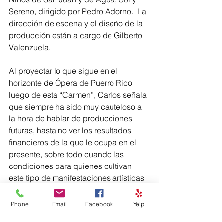
Sereno, dirigido por Pedro Adorno.  La 
dirección de escena y el diseño de la 
producción están a cargo de Gilberto 
Valenzuela.
Al proyectar lo que sigue en el 
horizonte de Ópera de Puerro Rico 
luego de esta “Carmen”, Carlos señala 
que siempre ha sido muy cauteloso a 
la hora de hablar de producciones 
futuras, hasta no ver los resultados 
financieros de la que le ocupa en el 
presente, sobre todo cuando las 
condiciones para quienes cultivan 
este tipo de manifestaciones artísticas 
se han vuelto tan arduas, con un 
público a la baja, con los costos en 
Phone
Email
Facebook
Yelp
alza y menos recursos para 