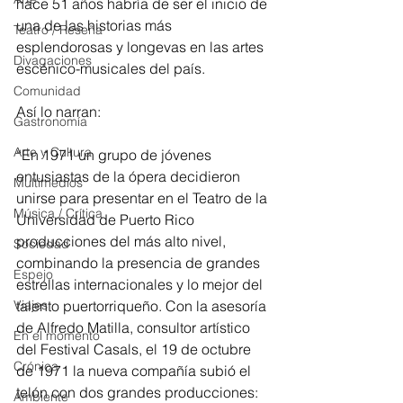
hace 51 años habría de ser el inicio de 
una de las historias más 
Teatro / Reseña
esplendorosas y longevas en las artes 
Divagaciones
escénico-musicales del país.
Comunidad
Así lo narran: 
Gastronomía
Arte y Cultura
“En 1971 un grupo de jóvenes 
entusiastas de la ópera decidieron 
Multimedios
unirse para presentar en el Teatro de la 
Música / Crítica
Universidad de Puerto Rico 
producciones del más alto nivel, 
Sociedad
combinando la presencia de grandes 
Espejo
estrellas internacionales y lo mejor del 
Viajes
talento puertorriqueño. Con la asesoría 
de Alfredo Matilla, consultor artístico 
En el momento
del Festival Casals, el 19 de octubre 
Crónica
de 1971 la nueva compañía subió el 
telón con dos grandes producciones: 
Ambiente