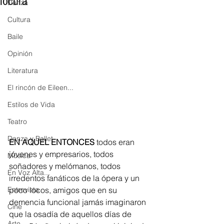
locura
Danza
Cultura
Baile
Opinión
Literatura
El rincón de Eileen...
Estilos de Vida
Teatro
Danza y Ballet
EN AQUEL ENTONCES
 todos eran 
jóvenes y empresarios, todos 
Música
soñadores y melómanos, todos 
En Voz Alta...
irredentos fanáticos de la ópera y un 
Entrevista
poco locos, amigos que en su 
demencia funcional jamás imaginaron 
Cine
que la osadía de aquellos días de 
Arte