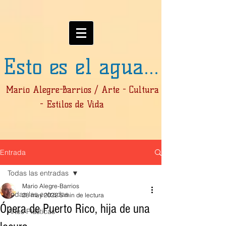
Esto es el agua...
Mario Alegre-Barrios / Arte - Cultura
- Estilos de Vida
Entrada
Todas las entradas
Mario Alegre-Barrios
Todas las entradas
28 may 2022
5 min de lectura
Ópera de Puerto Rico, hija de una
Artes Plásticas