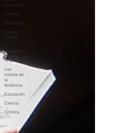
momento
Crónica
Ambiente
Festival
Casals
In
Memoriam
Arquitectura
Los
rostros de
la
Sinfónica
Educación
Ciencia
Crónica