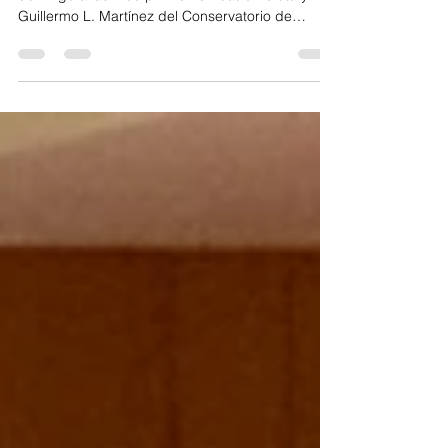
mi destino…”
La soprano Nadine Sierra se presenta hoy
domingo a las 4:30 p.m. en el Teatro Bertita y
Guillermo L. Martínez del Conservatorio de
Música. CON UNA VOCACIÓN que se remonta a
su infancia en su estado natal de la Florida —
siempre supo que el canto era su vida y su
destino— la excepcional soprano Nadine Sierra
regresa a la Isla para presentarse hoy domingo
18 de enero —a las 4:30 p.m.— en el Teatro
Bertita y Guillermo L. Martínez del Conservatorio
de Música, como parte de la seri