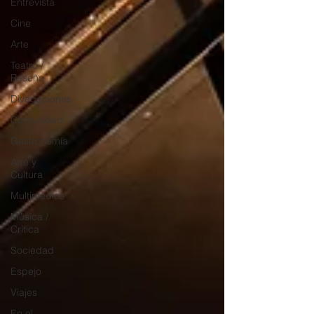
Entrevista
Cine
Arte
Teatro /
Reseña
Divagaciones
Comunidad
Gastronomía
Arte y
Cultura
Multimedios
Música /
Crítica
Sociedad
Espejo
Viajes
En el