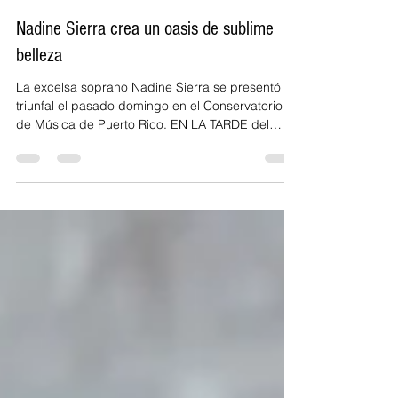
Mario Alegre-Barrios
21 ene
4 min de lectura
Nadine Sierra crea un oasis de sublime
belleza
La excelsa soprano Nadine Sierra se presentó
triunfal el pasado domingo en el Conservatorio
de Música de Puerto Rico. EN LA TARDE del
pasado domingo, mientras San Juan ardía luego
de una semana consumido por el frenesí
mediático y popular de las Fiestas de la Calle
San Sebastián, ocurrió un milagro paralelo, íntimo
y luminoso: en la Sala Jesús María Sanromá del
Teatro Bertita y Guillermo L. Martínez del
Conservatorio de Música de Puerto Rico,
abarrotada hasta el último asien