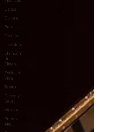
Plásticas
Danza
Cultura
Baile
Opinión
Literatura
El rincón
de
Eileen...
Estilos de
Vida
Teatro
Danza y
Ballet
Música
En Voz
Alta...